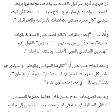
قراهم، ولم تُلزم إسرائيل بالانسحاب، وتماهت مع مطلبها بربط
الانسحاب وإعادة الإعمار بنزع سلاح حزب الله”، معتبرًا أن الوفد
اللبناني “كان مجرد مستمع للإملاءات الأميركية والإسرائيلية”.
وأضاف أن “إحدى فقرات الاتفاق نصّت على الاستعانة بقوات
أجنبية”، متوجهًا إلى من وصفهم بـ”السياديين” بالقول إنهم
“يهددون اللبنانيين بالقوى الأجنبية وبالفتنة الداخلية”.
وشدد الحاج حسن على أن “تكليفنا السياسي والوطني والسيادي هو
رفض كل مندرجات اتفاق الإطار المشؤوم”، مضيفًا أن الاتفاق “لن
يُنفذ”، وسائلاً: “أي إنجاز تتحدثون عنه؟”.
وجاءت تصريحات الحاج حسن خلال فعالية حضرها المستشار
الثقافي للسفارة الإيرانية في لبنان محمد رضا مرتضوي، إلى جانب