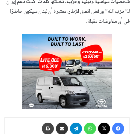
شخصيات سياسية ودينية وحزبية، تخللتها كلمات أكدت دعم إيران
لـ”حزب الله” ورفض اتفاق الإطار، معتبرة أن لبنان سيكون حاضرًا
في أي مفاوضات مقبلة.
فيسبوك
‫X
واتساب
تيلقرام
مشاركة عبر البريد
طباعة