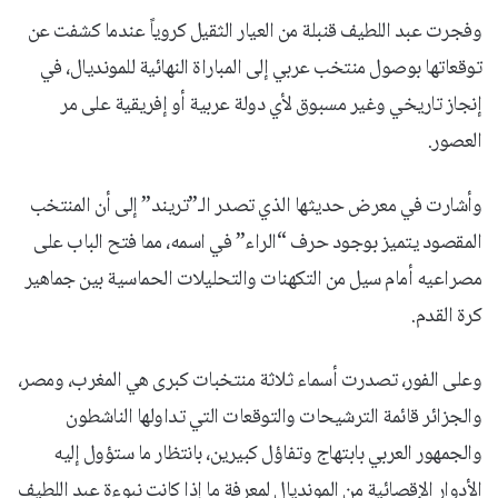
وفجرت عبد اللطيف قنبلة من العيار الثقيل كروياً عندما كشفت عن
توقعاتها بوصول منتخب عربي إلى المباراة النهائية للمونديال، في
إنجاز تاريخي وغير مسبوق لأي دولة عربية أو إفريقية على مر
العصور.
وأشارت في معرض حديثها الذي تصدر الـ”تريند” إلى أن المنتخب
المقصود يتميز بوجود حرف “الراء” في اسمه، مما فتح الباب على
مصراعيه أمام سيل من التكهنات والتحليلات الحماسية بين جماهير
كرة القدم.
وعلى الفور، تصدرت أسماء ثلاثة منتخبات كبرى هي المغرب، ومصر،
والجزائر قائمة الترشيحات والتوقعات التي تداولها الناشطون
والجمهور العربي بابتهاج وتفاؤل كبيرين، بانتظار ما ستؤول إليه
الأدوار الإقصائية من المونديال لمعرفة ما إذا كانت نبوءة عبد اللطيف