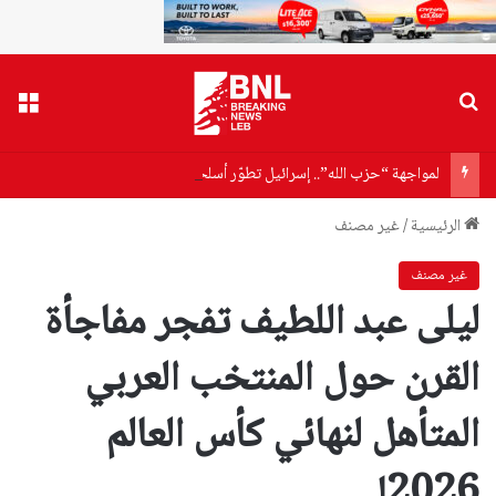
بحث عن
القا
لمواجهة “حزب الله”.. إسرائيل تطوّر أسلحة جديدة لاصطياد المسيّرات المفخخة!
الرئيسية
/
غير مصنف
غير مصنف
ليلى عبد اللطيف تفجر مفاجأة
القرن حول المنتخب العربي
المتأهل لنهائي كأس العالم
2026!