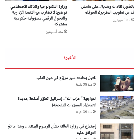
بالصّور: لقاءات وهدية.. على هامش
وزارة التكنولوجيا والذكاء الاصطناعي
قداس تطويب البطريرك الحويّك
توضح: لا تضارب مع التنمية الإدارية
والتحول الرقمي مسؤولية حكومية
منذ أسبوعين
مشتركة
منذ أسبوعين
الأخيرة
قتيل بحادث سير مروّع في عين الدلب
منذ 38 دقيقة
لمواجهة “حزب الله”.. إسرائيل تطوّر أسلحة جديدة
لاصطياد المسيّرات المفخخة!
منذ 39 دقيقة
إجتماع في وزارة الماليّة بشأن الرسوم البيئيّة… وهذا ما تمّ
التوافق عليه