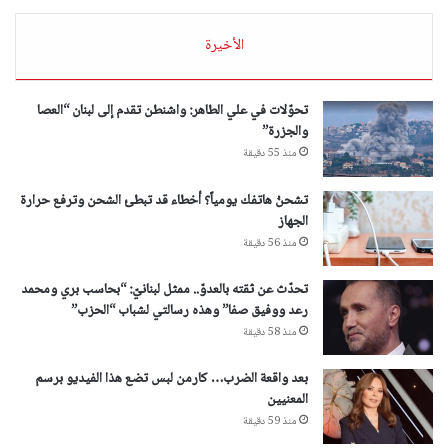
الأخيرة
تحوّلات في علي الطاهر: واشنطن تقدم إلى لبنان “العصا
والجزرة”
منذ 55 دقيقة
تشحنُ هاتفك يومياً؟ أخطاء قد تبطئ الشحن وترفع حرارة
الجهاز
منذ 56 دقيقة
تحدّث عن ثقته بالعدوّ.. ممثل لبنانيّ: “بحاسب بري ومحمد
رعد ووفيق صفا” وهذه رسالتي لشباب “الحزب”
منذ 58 دقيقة
بعد واقعة الضرب… كارمن لبس تضع هذا الفيديو برسم
المعنيين
منذ 59 دقيقة