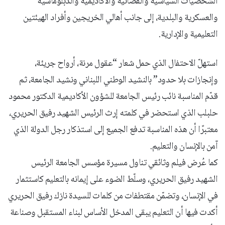
الشخصيات السياسية والقضائية والأكاديمية والدبلوماسية
والعسكرية والبلدية، إلى جانب أهالي الخريجين وأفراد الهيئتين
التعليمية والإدارية.
استهلّ الاحتفال الذي حمل شعار “عقول مرنة، أرواح جريئة،
وإنجازات بلا حدود” بالنشيد الوطني اللبناني ونشيد الجامعة، ثم
قدّم المناسبة نائب رئيس الجامعة للشؤون الأكاديمية الدكتور محمود
حلبلب الذي استحضر في كلمته إرث الرئيس الشهيد رفيق الحريري،
معتبرًا أن هذه المناسبة تدفع الجميع إلى استذكار رجل الدولة الذي
آمن بالإنسان والتعليم.
كما عُرض فيلم وثائقي تناول مسيرة مؤسس الجامعة الرئيس
الشهيد رفيق الحريري، وسلّط الضوء على إيمانه بالتعليم كاستثمار
في الإنسان، وتضمّن مقتطفات من كلمات للسيدة نازك رفيق الحريري
أكدت فيها أن التعليم يبقى المدخل الأساس لبناء المستقبل وصناعة