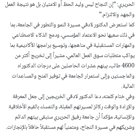
الحريري: “إن النجاح ليس وليد الحظ أو الامتياز، بل هو نتيجة العمل
والجهد والالتزام.”
كما استعرض الدكتور لادقي مسيرة النمو والتطور في الجامعة، بما
في ذلك سعيها نحو الاعتماد المؤسسي، ودمج الذكاء الاصطناعي
والمهارات المستقبلية في مناهجها، وتوسيع برامجها الأكاديمية بما
يواكب متطلبات سوق العمل العالمي، مشيراً إلى تخريج أكثر من
4600 طالب، بينهم عشرات الحاصلين على درجات الدكتوراه
والماجستير، وإلى استمرار الجامعة في توفير المنح والمساعدات
المالية.
وفي ختام كلمته، دعا الدكتور لادقي الخريجين إلى جعل المعرفة
والإرادة والوقت ركائز لمسيرتهم المقبلة، والتمسك بالقيم الأخلاقية
والإنسانية، مؤكداً أن جامعة رفيق الحريري ستبقى بيتهم الدائم
وشريكهم في مسيرة النجاح، ومتمنياً لهم مستقبلاً حافلاً بالإنجازات.