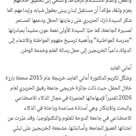
والعمل، وعدم الاستسلام للإحباط، والسعي إلى تحقيق أحلامهم
بعزم وثقة، مؤكداً أن مستقبل لبنان يبنى بعقول شبابه وإبداعهم. كما
شكر السيدة نازك الحريري على رعايتها الحفل ودعمها المستمر
لمسيرة الجامعة، كما حيّا السيدة الأولى نعمة عون، مشيداً بمبادرتها
“مدرسة المواطنية” وبأهمية ترسيخ مفهوم المواطنة والانتماء إلى
الدولة، داعياً الخريجين إلى حمل رسالة العلم وخدمة الوطن.
أماني العابد
وشكّل تكريم الدكتورة أماني العابد، خريجة عام 2015، محطة بارزة
خلال الحفل، حيث نالت جائزة خريجي جامعة رفيق الحريري لعام
2026 تقديراً لإسهاماتها المتميزة في مجال الذكاء الاصطناعي
والبحث والابتكار. وهي أستاذة مساعدة وباحثة في الذكاء
الاصطناعي في جامعة الدوحة للعلوم والتكنولوجيا. وقد عبّرت عن
امتنانها العميق للجامعة وأساتذتها، مشجعة الخريجين على تبنّي