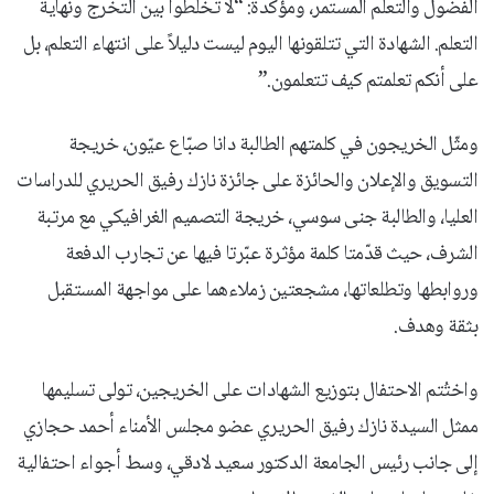
الفضول والتعلّم المستمر، ومؤكدة: “لا تخلطوا بين التخرج ونهاية
التعلم. الشهادة التي تتلقونها اليوم ليست دليلاً على انتهاء التعلم، بل
على أنكم تعلمتم كيف تتعلمون.”
ومثّل الخريجون في كلمتهم الطالبة دانا صبّاع عيّون، خريجة
التسويق والإعلان والحائزة على جائزة نازك رفيق الحريري للدراسات
العليا، والطالبة جنى سوسي، خريجة التصميم الغرافيكي مع مرتبة
الشرف، حيث قدّمتا كلمة مؤثرة عبّرتا فيها عن تجارب الدفعة
وروابطها وتطلعاتها، مشجعتين زملاءهما على مواجهة المستقبل
بثقة وهدف.
واختُتم الاحتفال بتوزيع الشهادات على الخريجين، تولى تسليمها
ممثل السيدة نازك رفيق الحريري عضو مجلس الأمناء أحمد حجازي
إلى جانب رئيس الجامعة الدكتور سعيد لادقي، وسط أجواء احتفالية