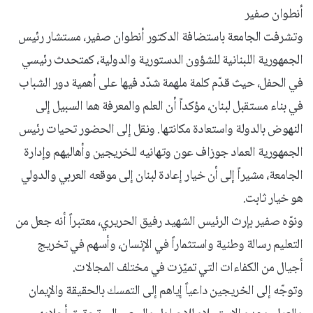
أنطوان صفير
وتشرفت الجامعة باستضافة الدكتور أنطوان صفير، مستشار رئيس
الجمهورية اللبنانية للشؤون الدستورية والدولية، كمتحدث رئيسي
في الحفل، حيث قدّم كلمة ملهمة شدّد فيها على أهمية دور الشباب
في بناء مستقبل لبنان، مؤكداً أن العلم والمعرفة هما السبيل إلى
النهوض بالدولة واستعادة مكانتها. ونقل إلى الحضور تحيات رئيس
الجمهورية العماد جوزاف عون وتهانيه للخريجين وأهاليهم وإدارة
الجامعة، مشيراً إلى أن خيار إعادة لبنان إلى موقعه العربي والدولي
هو خيار ثابت.
ونوّه صفير بإرث الرئيس الشهيد رفيق الحريري، معتبراً أنه جعل من
التعليم رسالة وطنية واستثماراً في الإنسان، وأسهم في تخريج
أجيال من الكفاءات التي تميّزت في مختلف المجالات.
وتوجّه إلى الخريجين داعياً إياهم إلى التمسك بالحقيقة والإيمان