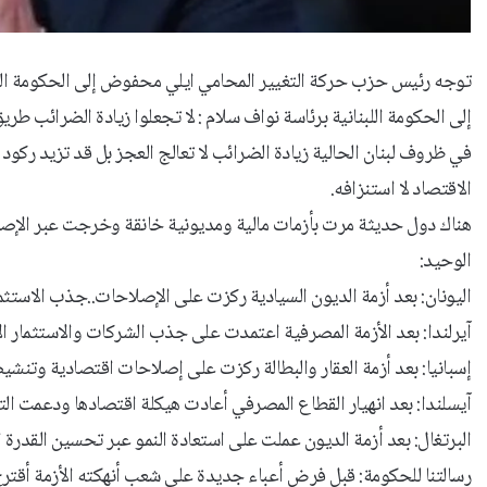
‏توجه رئيس حزب حركة التغيير المحامي ايلي محفوض إلى الحكومة اللبنا
‏إلى الحكومة اللبنانية برئاسة نواف سلام : لا تجعلوا زيادة الضرائب طري
‏في ظروف لبنان الحالية زيادة الضرائب لا تعالج العجز بل قد تزيد رك
الاقتصاد لا استنزافه.
‏هناك دول حديثة مرت بأزمات مالية ومديونية خانقة وخرجت عبر الإصل
الوحيد:
‏اليونان: بعد أزمة الديون السيادية ركزت على الإصلاحات..جذب الاستثم
‏آيرلندا: بعد الأزمة المصرفية اعتمدت على جذب الشركات والاستثمار ال
‏إسبانيا: بعد أزمة العقار والبطالة ركزت على إصلاحات اقتصادية وتنشي
‏آيسلندا: بعد انهيار القطاع المصرفي أعادت هيكلة اقتصادها ودعمت ا
‏البرتغال: بعد أزمة الديون عملت على استعادة النمو عبر تحسين القدرة 
‏رسالتنا للحكومة: قبل فرض أعباء جديدة على شعب أنهكته الأزمة أقترح 