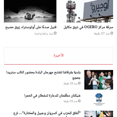
سرقة مركز OGERO في ذوق مكايل
قتيل صدمًا على أوتوستراد زوق مصبح
منذ 57 دقيقة
منذ ساعة واحدة
الأخيرة
بلدية بقرقاشا تفتتح مهرجان البلدة بحضور النائب ستريدا
جعجع
منذ 13 دقيقة
شبكتان منظّمتان للدعارة تنشطان في الحمرا
منذ 31 دقيقة
“أنفاق للحزب في كسروان وجبيل والمختارة”… نزع