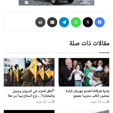
فيسبوك
‫X
واتساب
تيلقرام
مشاركة عبر البريد
طباعة
مقالات ذات صلة
بلدية بقرقاشا تفتتح مهرجان البلدة
“أنفاق للحزب في كسروان وجبيل
بحضور النائب ستريدا جعجع
والمختارة”… نزع السلاح يبدأ من هنا!
منذ 13 دقيقة
منذ 52 دقيقة