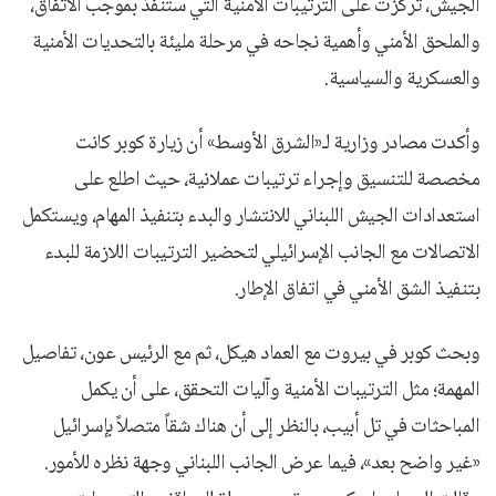
الجيش، تركزت على الترتيبات الأمنية التي ستنفذ بموجب الاتفاق،
والملحق الأمني وأهمية نجاحه في مرحلة مليئة بالتحديات الأمنية
والعسكرية والسياسية.
وأكدت مصادر وزارية لـ«الشرق الأوسط» أن زيارة كوبر كانت
مخصصة للتنسيق وإجراء ترتيبات عملانية، حيث اطلع على
استعدادات الجيش اللبناني للانتشار والبدء بتنفيذ المهام، ويستكمل
الاتصالات مع الجانب الإسرائيلي لتحضير الترتيبات اللازمة للبدء
بتنفيذ الشق الأمني في اتفاق الإطار.
وبحث كوبر في بيروت مع العماد هيكل، ثم مع الرئيس عون، تفاصيل
المهمة؛ مثل الترتيبات الأمنية وآليات التحقق، على أن يكمل
المباحثات في تل أبيب، بالنظر إلى أن هناك شقاً متصلاً بإسرائيل
«غير واضح بعد»، فيما عرض الجانب اللبناني وجهة نظره للأمور.