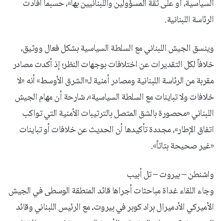
السياسية، أو على ثقة المسؤولين واللبنانيين بها»، حسبما أفادت
الرئاسة اللبنانية.
وينسق الجيش اللبناني مع السلطة السياسية بشكل فعال ووثيق،
خلافاً لكل التقديرات عن اختلافات بوجهات النظر؛ إذ أكدت مصادر
مقربة من الرئاسة اللبنانية ومصادر أمنية لـ«الشرق الأوسط» أنه «لا
خلافات ولا تباينات مع السلطة السياسية»، شارحة أن مهام الجيش
اللبناني «محصورة بالشق المتصل بالترتيبات الأمنية التي تواكب
اتفاق الإطار»، مجددة تأكيدها أن الحديث عن خلافات أو تباينات
«غير صحيحة بتاتاً».
واشنطن – بيروت – تل أبيب
وجاء اللقاء غداة مباحثات أجراها قائد المنطقة الوسطى في الجيش
الأميركي الأدميرال براد كوبر في بيروت، مع الرئيس اللبناني وقائد