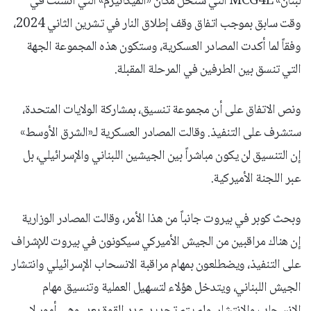
لبنان» MCG4L التي ستحل مكان «الميكانيزم» التي أنشئت في
وقت سابق بموجب اتفاق وقف إطلاق النار في تشرين الثاني 2024،
وفقاً لما أكدت المصادر العسكرية، وستكون هذه المجموعة الجهة
التي تنسق بين الطرفين في المرحلة المقبلة.
ونص الاتفاق على أن مجموعة تنسيق، بمشاركة الولايات المتحدة،
ستشرف على التنفيذ. وقالت المصادر العسكرية لـ«الشرق الأوسط»
إن التنسيق لن يكون مباشراً بين الجيشين اللبناني والإسرائيلي، بل
عبر اللجنة الأميركية.
وبحث كوبر في بيروت جانباً من هذا الأمر، وقالت المصادر الوزارية
إن هناك مراقبين من الجيش الأميركي سيكونون في بيروت للإشراف
على التنفيذ، ويضطلعون بمهام مراقبة الانسحاب الإسرائيلي وانتشار
الجيش اللبناني، ويتدخل هؤلاء لتسهيل العملية وتنسيق مهام
الانسحاب والانتشار. ولم يتم تحديد عدد القوة بعد، وهي أمور لا