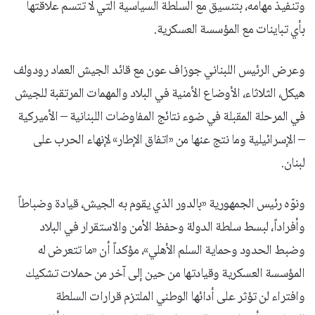
وتنفيذ مهامه، بتنسيق مع السلطة السياسية التي لا تتسم علاقتها
بأي تباينات مع المؤسسة العسكرية.
وعرض الرئيس اللبناني جوزاف عون مع قائد الجيش العماد رودولف
هيكل، الثلاثاء، الأوضاع الأمنية في البلاد والمهمات المرتقبة للجيش
في المرحلة المقبلة في ضوء نتائج المفاوضات اللبنانية – الأميركية
– الإسرائيلية وما نتج عنها من «اتفاق الإطار» لإنهاء الحرب على
لبنان.
ونوّه رئيس الجمهورية «بالدور الذي يقوم به الجيش، قيادة وضباطاً
وأفراداً، لبسط سلطة الدولة وحفظ الأمن والاستقرار في البلاد
وضبط الحدود وحماية السلم الأهلي»، مؤكداً أن «ما تتعرض له
المؤسسة العسكرية وقيادتها من حين إلى آخر من حملات تشكيك
وافتراء لن تؤثر على أدائها الوطني الملتزم قرارات السلطة