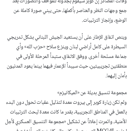
وقالت المصادر إن كوبر سيقوم بجدولة للمواقف والتصورات بعد
جمع وجهات النظر والعناصر بأكملها، حتى يبني صورة كاملة عن
الوضع، وإنجاز الترتيبات.
وينص اتفاق الإطار على أن يستعيد الجيش اللبناني بشكل تدريجي
السيطرة ‌على كامل أراضي لبنان ‌وينزع سلاح «حزب الله» وأي
جماعة ​مسلحة ‌أخرى. ووفق الاتفاق، ستبدأ ⁠المرحلة الأولى ​في
⁠منطقتين تجريبيتين، حيث سيبدأ الإعمار فيهما بينما يعود المدنيون
بأمان إليهما.
مجموعة تنسيق بديلة عن «الميكانيزم»
ولم تكن زيارة كوبر إلى بيروت معدة لتذليل عقبات تحول دون البدء
بالعمل في المناطق التجريبية، بقدر ما كانت معدة لبحث الترتيبات
الأمنية، واثمرت إعلاناً عن تشكيل «مجموعة التنسيق العسكري لأجل