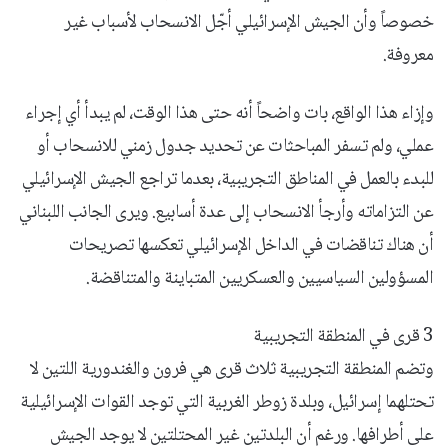
خصوصاً وأن الجيش الإسرائيلي أجّل الانسحاب لأسباب غير
معروفة.
وإزاء هذا الواقع، بات واضحاً أنه حتى هذا الوقت، لم يبدأ أي إجراء
عملي، ولم تسفر المباحثات عن تحديد جدول زمني للانسحاب أو
للبدء بالعمل في المناطق التجريبية، بعدما تراجع الجيش الإسرائيلي
عن التزاماته وأرجأ الانسحاب إلى عدة أسابيع. ويرى الجانب اللبناني
أن هناك تناقضات في الداخل الإسرائيلي تعكسها تصريحات
المسؤولين السياسيين والعسكريين المتباينة والمتناقضة.
3 قرى في المنطقة التجريبية
وتضم المنطقة التجريبية ثلاث قرى هي فرون والغندورية اللتين لا
تحتلهما إسرائيل، وبلدة زوطر الغربية التي توجد القوات الإسرائيلية
على أطرافها. ورغم أن البلدتين غير المحتلتين لا يوجد الجيش