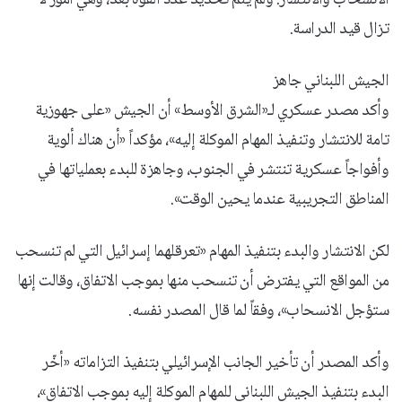
تزال قيد الدراسة.
الجيش اللبناني جاهز
وأكد مصدر عسكري لـ«الشرق الأوسط» أن الجيش «على جهوزية
تامة للانتشار وتنفيذ المهام الموكلة إليه»، مؤكداً «أن هناك ألوية
وأفواجاً عسكرية تنتشر في الجنوب، وجاهزة للبدء بعملياتها في
المناطق التجريبية عندما يحين الوقت».
لكن الانتشار والبدء بتنفيذ المهام «تعرقلهما إسرائيل التي لم تنسحب
من المواقع التي يفترض أن تنسحب منها بموجب الاتفاق، وقالت إنها
ستؤجل الانسحاب»، وفقاً لما قال المصدر نفسه.
وأكد المصدر أن تأخير الجانب الإسرائيلي بتنفيذ التزاماته «أخّر
البدء بتنفيذ الجيش اللبناني للمهام الموكلة إليه بموجب الاتفاق»،