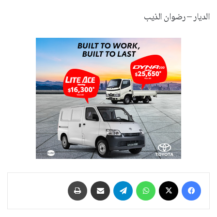
الديار – رضوان الذيب
فيسبوك
‫X
واتساب
تيلقرام
مشاركة عبر البريد
طباعة