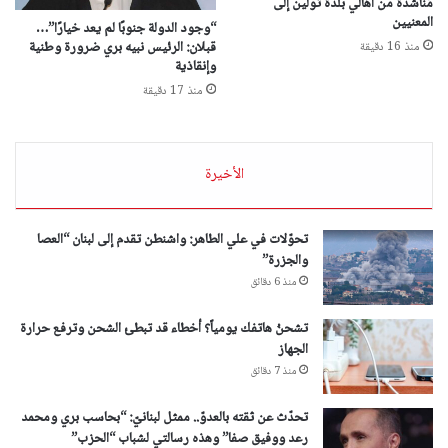
مُناشدة من أهالي بلدة تولين إلى
المعنيين
“وجود الدولة جنوبًا لم يعد خيارًا”…
قبلان: الرئيس نبيه بري ضرورة وطنية
منذ 16 دقيقة
وإنقاذية
منذ 17 دقيقة
الأخيرة
تحوّلات في علي الطاهر: واشنطن تقدم إلى لبنان “العصا
والجزرة”
منذ 6 دقائق
تشحنُ هاتفك يومياً؟ أخطاء قد تبطئ الشحن وترفع حرارة
الجهاز
منذ 7 دقائق
تحدّث عن ثقته بالعدوّ.. ممثل لبنانيّ: “بحاسب بري ومحمد
رعد ووفيق صفا” وهذه رسالتي لشباب “الحزب”