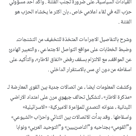
القيادات السياسية، على ضرورة تجنب الفتنة . واكد احد مسؤولي
حزب الله في لقاء اعلامي خاص ، بان اكثر ما يخشاه الحزب هو
الفتنة .
وشرح بالتفاصيل الاجراءات المتخذة للتخفيف من التشنجات،
وضبط الخطابات على مواقع التواصل الاجتماعي ، والتعبير الهادئ
عن المواقف، مع الالتزام بسقف رفض «اتفاق الاطار»، والتأكيد على
اسقاطه من دون اي مس بالاستقرار الداخلي .
وكشفت المعلومات ايضا ، عن اتصالات جدية بين القوى المعارضة لـ
«مذكرة الاطار» ، لتشكيل تحالف جبهوي مرن على امتداد الاراضي
اللبنانية ، عنوانه التصدي للمؤامرة الاميركية- «الاسرائيلية»
واسقاطها . وقد بدأت الاتصالات بين الثنائي واحزاب «الشيوعي»
و”القومي» بجناحيه و”الناصرييين» و”التوحيد العربي» ونوابا