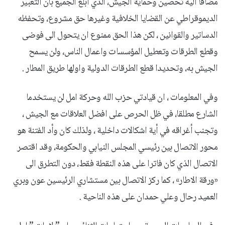
مضافا اليه تحصين وحماية الجيش، الذي ابلغ الجميع بان التعبير
الديموقراطي عن القضايا الخلافية وغيرها حق مشروع، وتحفظه
الدساتير والقوانين ، لكن هذا الحق ممنوع ان يتحول الى فوضى
وقطع الطرقات وتعطيل المؤسسات واعمال الناس، ولن يسمح
الجيش به، وتحديدا قطع الطرقات الدولية واولها طريق المطار .
وفي المعلومات ، ان قيادتي حزب الله وحركة امل لن يستخدما
الشارع مطلقا، في ظل الحرص على افضل العلاقات مع الجيش ،
وتجنب أغراقه في أية اشكالات داخلية ، ولذلك كان وأد الفتنة هو
محور الاتصال بين رئيسي المجلس النيابي والحكومة، وقد اقتصر
الاتصال الذي كان فاترا على هذه النقطة فقط، دون التطرق الى
«ورقة الاطار» ، كما ركز الاتصال بين مستشاري الرئيسين عون وبري
العميد رحال وعلي حمدان على هذه الناحية .