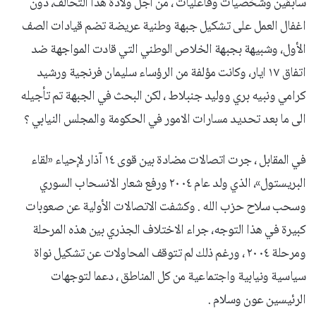
سابقين وشخصيات وفاعليات ، من اجل ولادة هذا التحالف، دون
اغفال العمل على تشكيل جبهة وطنية عريضة تضم قيادات الصف
الأول، وشبيهة بجبهة الخلاص الوطني التي قادت المواجهة ضد
اتفاق ١٧ ايار، وكانت مؤلفة من الرؤساء سليمان فرنجية ورشيد
كرامي ونبيه بري ووليد جنبلاط ، لكن البحث في الجبهة تم تأجيله
الى ما بعد تحديد مسارات الامور في الحكومة والمجلس النيابي ؟
في المقابل ، جرت اتصالات مضادة بين قوى ١٤ آذار لإحياء «لقاء
البريستول»، الذي ولد عام ٢٠٠٤ ورفع شعار الانسحاب السوري
وسحب سلاح حزب الله . وكشفت الاتصالات الأولية عن صعوبات
كبيرة في هذا التوجه، جراء الاختلاف الجذري بين هذه المرحلة
ومرحلة ٢٠٠٤ ، ورغم ذلك لم تتوقف المحاولات عن تشكيل نواة
سياسية ونيابية واجتماعية من كل المناطق ، دعما لتوجهات
الرئيسين عون وسلام .