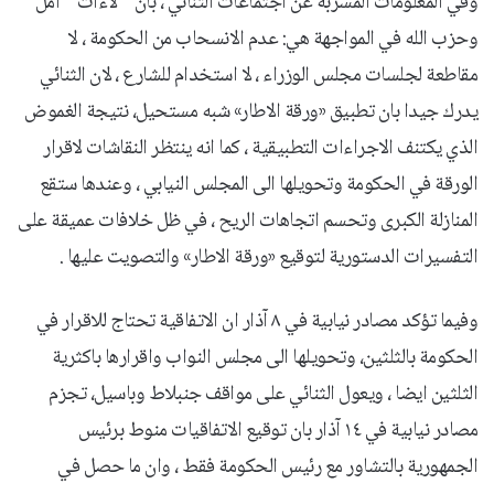
وفي المعلومات المسربة عن اجتماعات الثنائي ، بان ” لاءات ” امل
وحزب الله في المواجهة هي: عدم الانسحاب من الحكومة ، لا
مقاطعة لجلسات مجلس الوزراء ، لا استخدام للشارع ، لان الثنائي
يدرك جيدا بان تطبيق «ورقة الاطار» شبه مستحيل، نتيجة الغموض
الذي يكتنف الاجراءات التطبيقية ، كما انه ينتظر النقاشات لاقرار
الورقة في الحكومة وتحويلها الى المجلس النيابي ، وعندها ستقع
المنازلة الكبرى وتحسم اتجاهات الريح ، في ظل خلافات عميقة على
التفسيرات الدستورية لتوقيع «ورقة الاطار» والتصويت عليها .
وفيما تؤكد مصادر نيابية في ٨ آذار ان الاتفاقية تحتاج للاقرار في
الحكومة بالثلثين، وتحويلها الى مجلس النواب واقرارها باكثرية
الثلثين ايضا ، ويعول الثنائي على مواقف جنبلاط وباسيل، تجزم
مصادر نيابية في ١٤ آذار بان توقيع الاتفاقيات منوط برئيس
الجمهورية بالتشاور مع رئيس الحكومة فقط ، وان ما حصل في