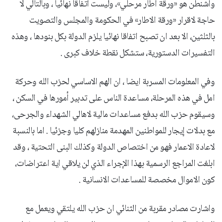
واشنطن هو «ورقة اطار مرحلي»، وليست اتفاقا نهائيا ، وبالتالي لا
حاجة لاقرار «ورقة الاطار» في الحكومة والمجلس والتصويت
بالثلثين، الا بعد ان تصبح اتفاقا نهائيا يلزم الدولة بكل بنودها ، وهذه
التفسيرات الدستورية، ستشكل نقطة خلاف كبرى .
وفي المعلومات المسربة ايضا ، ان الهم الاساسي لحزب الله وحركة
امل في هذه المرحلة، مساعدة الناس على تدبير أمورها في السكن ،
وسيقوم حزب الله بدفع مساعدات مالية لاهالي الشهداء والجرحى،
مع بدلات إيجار للمواطنين المهدمة منازلهم كليا وجزئيا . اما بالنسبة
لاعادة الاعمار فهو من اختصاص الدولة وكذلك البنى التحتية ، وقد
ابلغت المراجع الرسمية بهذا الإجراء الذي لن يلاقي اية اعتراضات،
كون الاموال مخصصة للمساعدات الانسانية .
واشارت مصادر مقربة من الثنائي ان حزب الله يلتقي ويعمل مع