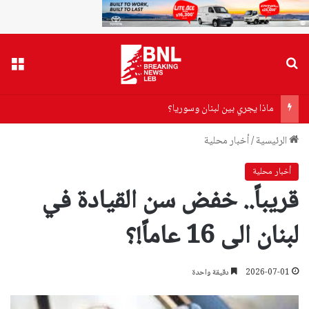
بحث عن
القا
ماذا يجري بين لبنان وسوريا؟
الرئيسية
/
أخبار محلية
أخبار محلية
قريباً.. خفض سن القيادة في
لبنان الى 16 عاماً!؟
2026-07-01
دقيقة واحدة