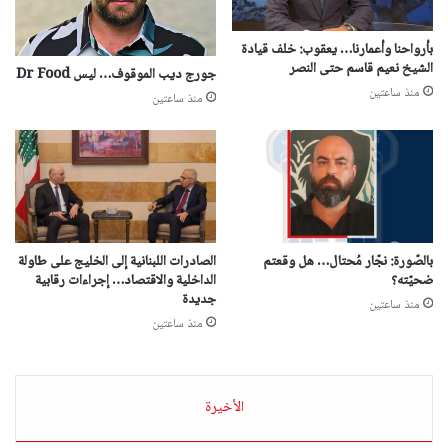
بأرواحنا وأعمارنا… يعقوب: خلف قيادة
الشيخ نعيم قاسم حتى النصر
جورج ديب الموقوف… ليس Dr Food
منذ ساعتين
منذ ساعتين
بالصّورة: نجّار مُحتال… هل وقعتم
الصادرات اللبنانية إلى الخليج على طاولة
ضحيّته؟
الداخلية والاقتصاد… إجراءات رقابية
جديدة
منذ ساعتين
منذ ساعتين
الأخيرة