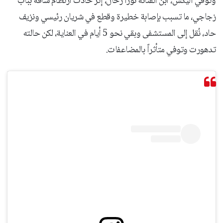
وتوفي أليكس، ابن الفنانة نورا رحال، إثر حادث ارتطام ساقه بباب
زجاجي، ما تسبب بإصابة خطيرة وقطع في شريان رئيسي ونزيف
حاد، نُقل إلى المستشفى وبقي نحو 5 أيام في العناية، لكن حالته
تدهورت وتوفي متأثراً بالمضاعفات.