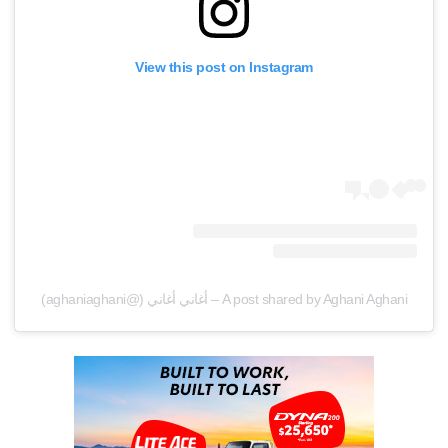
View this post on Instagram
A post shared by Aghani Aghani – أغاني أغاني (@aghaniaghani)