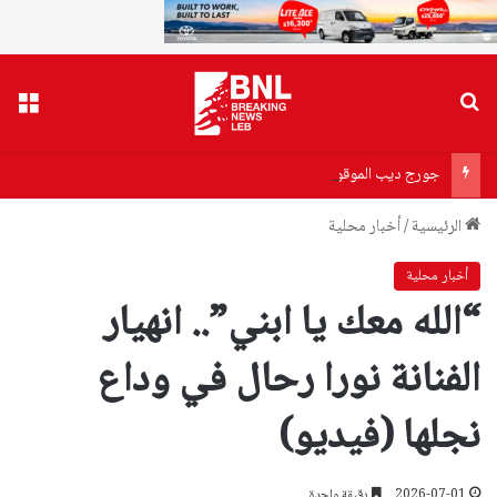
بحث عن
القا
جورج ديب الموقوف… ليس Dr Food
الرئيسية
/
أخبار محلية
أخبار محلية
“الله معك يا ابني”.. انهيار
الفنانة نورا رحال في وداع
نجلها (فيديو)
2026-07-01
دقيقة واحدة