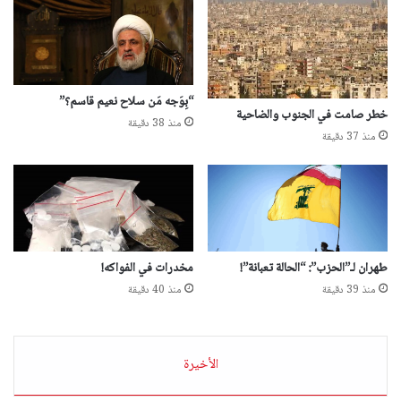
“بِوَجه مَن سلاح نعيم قاسم؟”
خطر صامت في الجنوب والضاحية
منذ 38 دقيقة
منذ 37 دقيقة
طهران لـ”الحزب”: “الحالة تعبانة”!
مخدرات في الفواكه!
منذ 39 دقيقة
منذ 40 دقيقة
الأخيرة