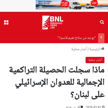
بحث عن
القا
“بِوَجه مَن سلاح نعيم قاسم؟”
الرئيسية
/
أخبار محلية
أخبار محلية
ماذا سجلت الحصيلة التراكمية
الإجمالية للعدوان الإسرائيلي
على لبنان؟
2026-07-01
أقل من دقيقة