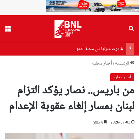
بحث عن
القا
غادرت منزلها في محلة المدينة الرياضية ولم تعد… نور مفقودة (صورة)
الرئيسية
/
أخبار محلية
أخبار محلية
من باريس.. نصار يؤكد التزام
لبنان بمسار إلغاء عقوبة الإعدام
2026-07-01
4 دقائق