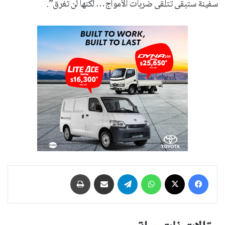
سفينة ستبقى تتلقى ضربات الأمواج… لكنها لن تغرق”.
فيسبوك
‫X
واتساب
تيلقرام
مشاركة عبر البريد
طباعة