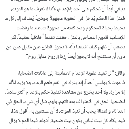
ينبغي أبداً أن نحكم على أحد بالإعدام، لأننا لا نعرف ما هو الموت،
فمثل هذا الحكم يُدخل في العقوبة مجهولاً جوهرياً، يُضاف إلى كل ما
يحيط بحياة المحكوم ومحاكمته من مجهولات. عندما رفضت
الإنسانية قانون القصاص بالمثل، حققت تقدماً أخلاقياً عظيماً، لكن
يصعب أن نفهم كيف اقتنعنا بأنه لا يجوز اقتلاع عين مقابل عين، من
دون أن نستنتج أنه لا يجوز أيضاً إزهاق روح مقابل روح”.
وقال: “لن تعيد عقوبة الإعدام الطمأنينة إلى عائلات الضحايا،
فالموت لا يواسي أحداً، إنه يترك في الفم طعم الرماد، ولا يزيد الألم
إلا مرارة، ولا أحد يخرج من مشاهدة تنفيذ حكم بالإعدام أكثر سلاماً،
للضحايا الحق في الاعتراف بمعاناتهم، ولهم، قبل أي شيء، الحق في
العدالة، والعدالة يجب أن تنبذ الموت، لا أن تستعين به. أقول هذا،
فيما يكاد كل بيت لبناني يكون بيت ضحية. أقوله، فيما الدم لا يزال