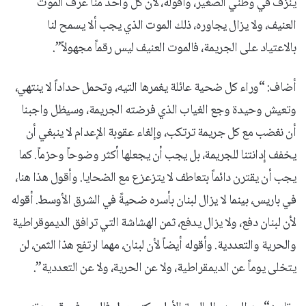
ينزف في وطني الصغير، وأقوله، لأن كل واحد منا عرف الموت
العنيف، ولا يزال يجاوره، ذلك الموت الذي يجب ألا يسمح لنا
بالاعتياد على الجريمة، فالموت العنيف ليس رقماً مجهولاً”.
أضاف: “وراء كل ضحية عائلة يغمرها التيه، وتحمل حداداً لا ينتهي،
وتعيش وحيدة وجع الغياب الذي فرضته الجريمة، وسيظل واجبنا
أن نغضب مع كل جريمة ترتكب، وإلغاء عقوبة الإعدام لا ينبغي أن
يخفف إدانتنا للجريمة، بل يجب أن يجعلها أكثر وضوحاً وحزماً. كما
يجب أن يقترن دائماً بتعاطف لا يتزعزع مع الضحايا. وأقول هذا هنا،
في باريس، بينما لا يزال لبنان بأسره ضحيةً في الشرق الأوسط. أقوله
لأن لبنان دفع، ولا يزال يدفع، ثمن الهشاشة التي ترافق الديموقراطية
والحرية والتعددية. وأقوله أيضاً لأن لبنان، مهما ارتفع هذا الثمن، لن
يتخلى يوماً عن الديمقراطية، ولا عن الحرية، ولا عن التعددية”.