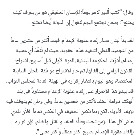
وقال: “كتب ألبير كامو يوماً: الإنسان الحقيقي هو من يعرف كيف
يمتنع”، ونحن نجتمع اليوم لنقول إن الدولة أيضا تمتنع.
لقد بدأ لبنان مسار إلغاء عقوبة الإعدام. فبعد أكثر من عشرين عاماً
من التجميد الفعلي لتنفيذ هذه العقوبة، حيث لم تُنفَّذ أي عملية
إعدام، أقرّت الحكومة اللبنانية، للمرة الأولى قبل أسابيع، اقتراح
القانون الرامي إلى إلغائها، ثم حاز الاقتراح موافقة اللجان النيابية
المختصة، وهو اليوم بانتظار إقراره في الهيئة العامة لمجلس النواب.
قد يبدو هذا الإصرار على إلغاء عقوبة الإعدام مستغرباً في بلد
أنهكته دوامة العنف لأكثر من خمسين عاماً، وفي وطن لم يتوقف فيه
نزيف الأبرياء، لكن ربما تكمن الحقيقة في العكس تماماً، فلأن بلدي
عاش كل هذا الزمن تحت وطأة العنف والقتل والظلم، فإن قراره
بإلغاء عقوبة الإعدام يصبح أكثر عمقاً، وأكثر معنى”.