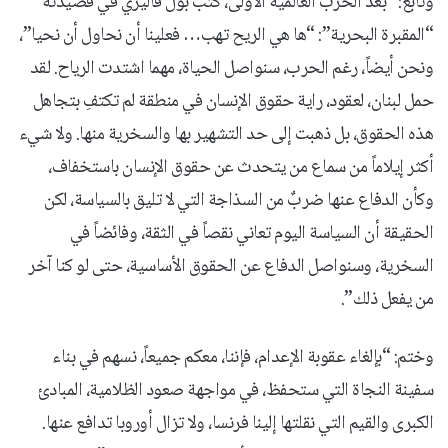
وتابع: “بعد الحرب العالمية الأولى، كتب بول فاليري في قصيدته
“المقبرة البحرية”: “ها هي الريح تهب… فعلينا أن نحاول أن نحيا”،
ونحن أيضاً، رغم الحرب، سنواصل الحياة، مهما اشتدت الرياح. لقد
حمل لبنان، لعقود، راية حقوق الإنسان في منطقة لم تكتفِ بتجاهل
هذه الحقوق، بل ذهبت إلى حد التشهير بها والسخرية منها. ولا شيء
أكثر إيلاماً من سماع من يتحدث عن حقوق الإنسان باستخفاف،
وكأن الدفاع عنها ضربٌ من السذاجة التي لا تليق بالسياسة، لكن
الحقيقة أن السياسة اليوم تعاني نقصاً في الثقة، وفائضاً في
السخرية، وسنواصل الدفاع عن الحقوق الأساسية، حتى لو كنا آخر
من يفعل ذلك”.
وختم: “بإلغاء عقوبة الإعدام، فإننا، معكم جميعاً، نسهم في بناء
سفينة النجاة التي ستحفظ، في مواجهة صعود الظلامية، المبادئ
الكبرى والقيم التي نقلتها إلينا فرنسا، ولا تزال أوروبا تدافع عنها.