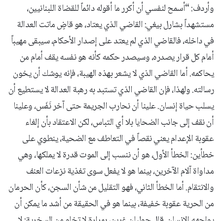
وأردف: “أسمح لنفسي أن أكرر ما أقوله دائماً للقضاة اللبنانيين،
مستشهداً بشارل بيغي: القاضي الذي يعتاد، هو قاضٍ ماتت العدالة
في داخله، فالقاضي الذي لم يعتد على إصدار الأحكام، سيبقى مهيباً
أمام كل قرار يصدره، وسيصدر حكمه كأنه هو نفسه يقف أمام من
يحاكمه. أما القاضي الذي لا يشعر بهذه الهيبة، فإنه يوشك أن يخون
رسالته. ولهذا، فإن القاضي الذي تستبد به رهبة العدالة لا يستطيع أن
يسلب حياة إنسان. علينا أن نحارب الجريمة حتى آخر نَفَس، وعلينا
أن نقف إلى جانب الضحايا بلا أي التباس، لكن الاعتقاد بأن إلغاء
عقوبة الإعدام يعني نقصاً في التعاطف مع الضحية، ينطوي على
خطأين: الخطأ الأول، هو أن ننسب إلى الموت قدرة لا يملكها، وهي
مداواة آلام الآخرين، بينما هو لا يفعل سوى تغذية نزعات العنف
والانتقام. أما الخطأ الثاني، فهو التقليل من شأن السجن، كأن الحرمان
من الحرية عقوبة خفيفة، بينما هو في الحقيقة من أشد ما يمكن أن
يواجهه الإنسان. قال جوليان غرين، بمرارة لا تخلو من السخرية: لا