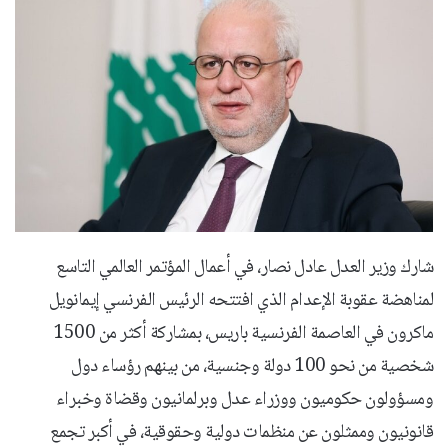
شارك وزير العدل عادل نصار، في أعمال المؤتمر العالمي التاسع
لمناهضة عقوبة الإعدام الذي افتتحه الرئيس الفرنسي إيمانويل
ماكرون في العاصمة الفرنسية باريس، بمشاركة أكثر من 1500
شخصية من نحو 100 دولة وجنسية، من بينهم رؤساء دول
ومسؤولون حكوميون ووزراء عدل وبرلمانيون وقضاة وخبراء
قانونيون وممثلون عن منظمات دولية وحقوقية، في أكبر تجمع