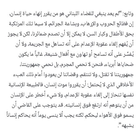
وتابع: “لم يعد ينبغي للقضاء اللبناني هو من يقرر إنهاء حياة إنسان،
إن فظائع الحروب والإرهاب، وبشاعة الجرائم، لا سيما تلك المرتكبة
بحق الأطفال وكبار السن، لا يمكن إلا أن تصدم ضمائرنا، لكن لا يجوز
أن يُفهم إلغاء عقوبة الإعدام على أنه تساهل مع الجريمة، ولا أن
يُفسَّر على أنه تسامح أو تهاون مع أفعال شنيعة، غالباً ما يكون
ضحاياها أبرياء، فنحن لا نحمي المجرم، بل نحمي جمهوريتنا،
جمهوريتنا لا تقتل، ولا تنتقم، وقضاتنا لن يعودوا أمام ذلك العبء
الأخلاقي الذي لا يُحتمل: أن يقرروا موت إنسان، فالطبيعة الإنسانية
نفسها تنحاز إلى إلغاء عقوبة الإعدام، ولا شيء أخطر على الإنسان
من أن يتوهم أنه ارتفع فوق إنسانيته. قد يتوجب على القاضي أن
يسمو فوق الأهواء ليحكم، لكنه يجب ألا ينسى يوماً أنه يحاكم إنساناً
يشبهه”.