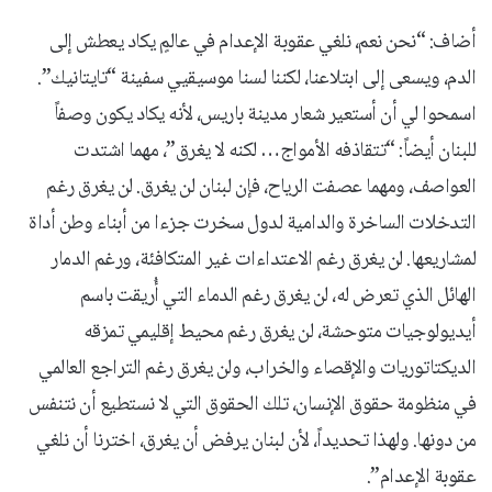
أضاف: “نحن نعم، نلغي عقوبة الإعدام في عالمٍ يكاد يعطش إلى
الدم، ويسعى إلى ابتلاعنا، لكننا لسنا موسيقيي سفينة “تايتانيك”.
اسمحوا لي أن أستعير شعار مدينة باريس، لأنه يكاد يكون وصفاً
للبنان أيضاً: “تتقاذفه الأمواج… لكنه لا يغرق”، مهما اشتدت
العواصف، ومهما عصفت الرياح، فإن لبنان لن يغرق. لن يغرق رغم
التدخلات الساخرة والدامية لدول سخرت جزءا من أبناء وطن أداة
لمشاريعها. لن يغرق رغم الاعتداءات غير المتكافئة، ورغم الدمار
الهائل الذي تعرض له، لن يغرق رغم الدماء التي أُريقت باسم
أيديولوجيات متوحشة، لن يغرق رغم محيط إقليمي تمزقه
الديكتاتوريات والإقصاء والخراب، ولن يغرق رغم التراجع العالمي
في منظومة حقوق الإنسان، تلك الحقوق التي لا نستطيع أن نتنفس
من دونها. ولهذا تحديداً، لأن لبنان يرفض أن يغرق، اخترنا أن نلغي
عقوبة الإعدام”.