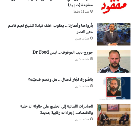
مفقودة (صورة)
منذ 11 دقيقة
بأرواحنا وأعمارنا… يعقوب: خلف قيادة الشيخ نعيم قاسم
حتى النصر
منذ ساعتين
جورج ديب الموقوف… ليس Dr Food
منذ ساعتين
بالصّورة: نجّار مُحتال… هل وقعتم ضحيّته؟
منذ ساعتين
الصادرات اللبنانية إلى الخليج على طاولة الداخلية
والاقتصاد… إجراءات رقابية جديدة
منذ ساعتين