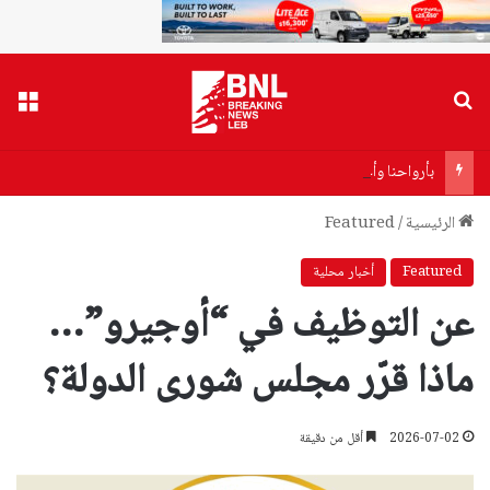
بحث عن
القا
بأرواحنا وأعمارنا… يعقوب: خلف قيادة الشيخ نعيم قاسم حتى النصر
الرئيسية
/
Featured
Featured
أخبار محلية
عن التوظيف في “أوجيرو”…
ماذا قرّر مجلس شورى الدولة؟
2026-07-02
أقل من دقيقة