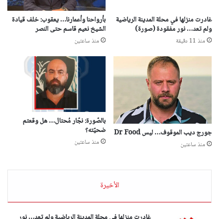
غادرت منزلها في محلة المدينة الرياضية
بأرواحنا وأعمارنا… يعقوب: خلف قيادة
ولم تعد… نور مفقودة (صورة)
الشيخ نعيم قاسم حتى النصر
منذ 11 دقيقة
منذ ساعتين
بالصّورة: نجّار مُحتال… هل وقعتم
ضحيّته؟
جورج ديب الموقوف… ليس Dr Food
منذ ساعتين
منذ ساعتين
الأخيرة
غادرت منزلها في محلة المدينة الرياضية ولم تعد… نور