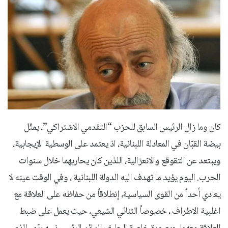
كان وما زال الرئيس السابق للحزب “التقدمي الاشتراكي”، يمثّل
بيضة القبّان في المعادلة اللبنانية، اذ يعتمد على الوسطية الإيجابية،
ويبتعد عن التقوقع والانعزالية، اللذين كان يحاربهما خلال سنوات
الحرب. اليوم يؤيد ما تهدف اليه الدولة اللبنانية ، وفي الوقت عينه لا
يعادي أحداً من القوى السياسية، إنطلاقاً من حفاظه على العلاقة مع
اغلبية الاطراف ، خصوصاً الثنائي الشيعي، حيث يعمل على ضبط