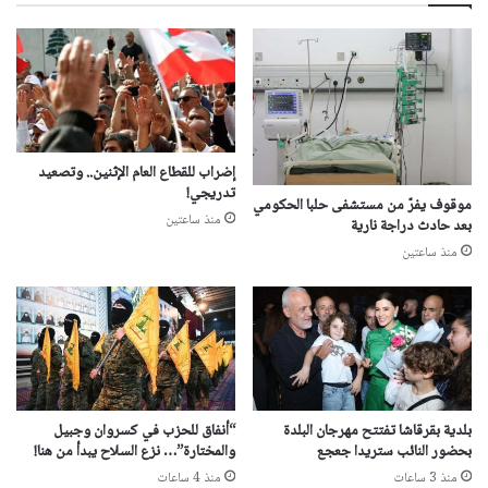
إضراب للقطاع العام الإثنين.. وتصعيد
تدريجي!
موقوف يفرّ من مستشفى حلبا الحكومي
منذ ساعتين
بعد حادث دراجة نارية
منذ ساعتين
بلدية بقرقاشا تفتتح مهرجان البلدة
“أنفاق للحزب في كسروان وجبيل
بحضور النائب ستريدا جعجع
والمختارة”… نزع السلاح يبدأ من هنا!
منذ 3 ساعات
منذ 4 ساعات