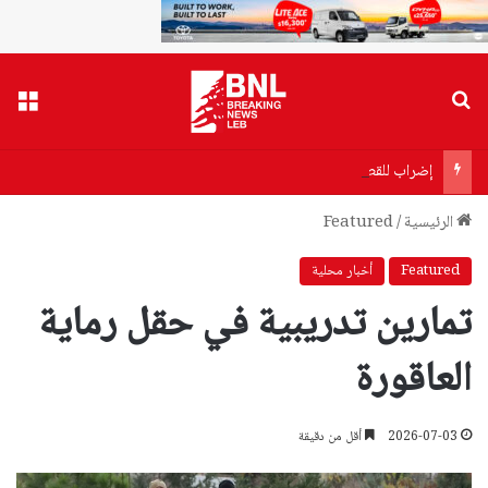
بحث عن
القا
إضراب للقطاع العام الإثنين.. وتصعيد تدريجي!
الرئيسية
/
Featured
Featured
أخبار محلية
تمارين تدريبية في حقل رماية
العاقورة
2026-07-03
أقل من دقيقة