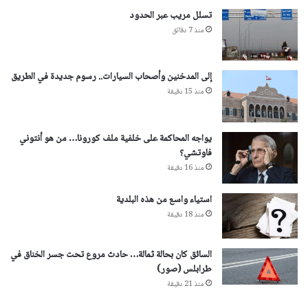
تسلل مريب عبر الحدود
منذ 7 دقائق
إلى المدخنين وأصحاب السيارات.. رسوم جديدة في الطريق
منذ 15 دقيقة
يواجه المحاكمة على خلفية ملف كورونا… من هو أنتوني
فاوتشي؟
منذ 16 دقيقة
استياء واسع من هذه البلدية
منذ 18 دقيقة
السائق كان بحالة ثمالة… حادث مروع تحت جسر الخناق في
طرابلس (صور)
منذ 21 دقيقة