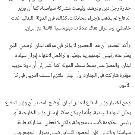
جنازة رجل دين ومرشد، وليست مشاركة سياسية، كما أن وزير
الدفاع لم يذهب لإجراء محادثات. كذلك، فإن الدولة اللبنانية نعت
خامنئي، وما تزال هناك علاقات دبلوماسية قائمة مع إيران.
وأكد المصدر أن هذا الحضور لا يؤثر في موقف لبنان الرسمي، الذي
يعبّر عنه رئيس الجمهورية يوميًا، والرافض لانتهاك إيران سيادة
لبنان، والمصرّ على بسط سلطة الدولة. كما أشار إلى أن دولا عربية
مؤثرة شاركت في الجنازة، وأن لبنان ملتزم السقف العربي في كل
الأمور.
وعن اختيار وزير الدفاع لتمثيل لبنان، أوضح المصدر أن وزير الدفاع
يمثّل الدولة اللبنانية، وأنه لم يكن ممكنًا إرسال وزير الخارجية أو
رئيس الحكومة لأسباب معروفة، ولكي لا تُعطى المشاركة طابعًا
سياسيًا. وبالتالي، فإن الحضور اللبناني قيس بميزان الجوهرجي،