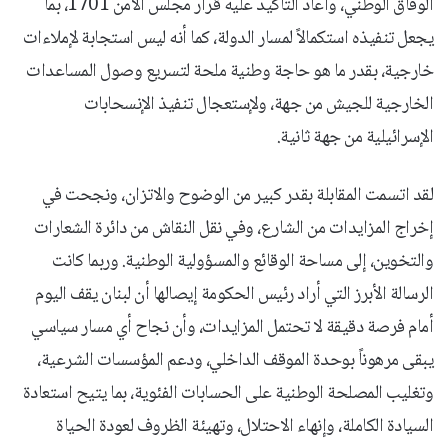
الوفاق الوطني، وأعاد التأكيد عليه قرار مجلس الأمن 1701، بما
يجعل تنفيذه استكمالاً لمسار الدولة، كما أنه ليس استجابة لإملاءات
خارجية، بقدر ما هو حاجة وطنية ملحة لتسريع وصول المساعدات
الخارجية للجيش من جهة، ولإستعجال تنفيذ الإنسحابات
الإسرائيلية من جهة ثانية.
لقد اتسمت المقابلة بقدر كبير من الوضوح والاتزان، ونجحت في
إخراج المزايدات من الشارع، وفي نقل النقاش من دائرة الشعارات
والتخوين، إلى مساحة الوقائع والمسؤولية الوطنية. وربما كانت
الرسالة الأبرز التي أراد رئيس الحكومة إيصالها أن لبنان يقف اليوم
أمام فرصة دقيقة لا تحتمل المزايدات، وأن نجاح أي مسار سياسي
يبقى مرهوناً بوحدة الموقف الداخلي، ودعم المؤسسات الشرعية،
وتغليب المصلحة الوطنية على الحسابات الفئوية، بما يتيح استعادة
السيادة الكاملة، وإنهاء الاحتلال، وتهيئة الظروف لعودة الحياة