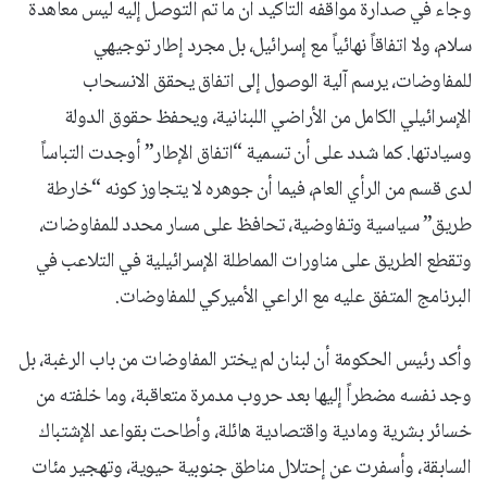
وجاء في صدارة مواقفه التأكيد أن ما تم التوصل إليه ليس معاهدة
سلام، ولا اتفاقاً نهائياً مع إسرائيل، بل مجرد إطار توجيهي
للمفاوضات، يرسم آلية الوصول إلى اتفاق يحقق الانسحاب
الإسرائيلي الكامل من الأراضي اللبنانية، ويحفظ حقوق الدولة
وسيادتها. كما شدد على أن تسمية “اتفاق الإطار” أوجدت التباساً
لدى قسم من الرأي العام، فيما أن جوهره لا يتجاوز كونه “خارطة
طريق” سياسية وتفاوضية، تحافظ على مسار محدد للمفاوضات،
وتقطع الطريق على مناورات المماطلة الإسرائيلية في التلاعب في
البرنامج المتفق عليه مع الراعي الأميركي للمفاوضات.
وأكد رئيس الحكومة أن لبنان لم يختر المفاوضات من باب الرغبة، بل
وجد نفسه مضطراً إليها بعد حروب مدمرة متعاقبة، وما خلفته من
خسائر بشرية ومادية واقتصادية هائلة، وأطاحت بقواعد الإشتباك
السابقة، وأسفرت عن إحتلال مناطق جنوبية حيوية، وتهجير مئات