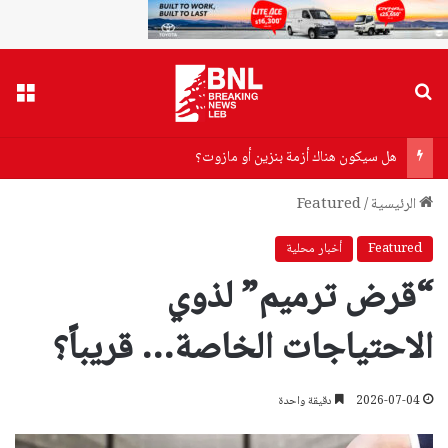
بحث عن
القا
هل سيكون هناك أزمة بنزين أو مازوت؟
الرئيسية
/
Featured
Featured
أخبار محلية
“قرض ترميم” لذوي
الاحتياجات الخاصة… قريباً؟
2026-07-04
دقيقة واحدة