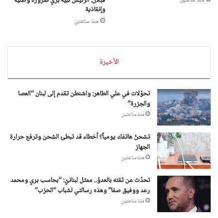
قبلان: الرئيس نبيه بري ضرورة وطنية
منذ ساعتين
وإنقاذية
منذ ساعتين
الأخيرة
تحوّلات في علي الطاهر: واشنطن تقدم إلى لبنان “العصا
والجزرة”
منذ ساعتين
تشحنُ هاتفك يومياً؟ أخطاء قد تبطئ الشحن وترفع حرارة
الجهاز
منذ ساعتين
تحدّث عن ثقته بالعدوّ.. ممثل لبنانيّ: “بحاسب بري ومحمد
رعد ووفيق صفا” وهذه رسالتي لشباب “الحزب”
منذ ساعتين