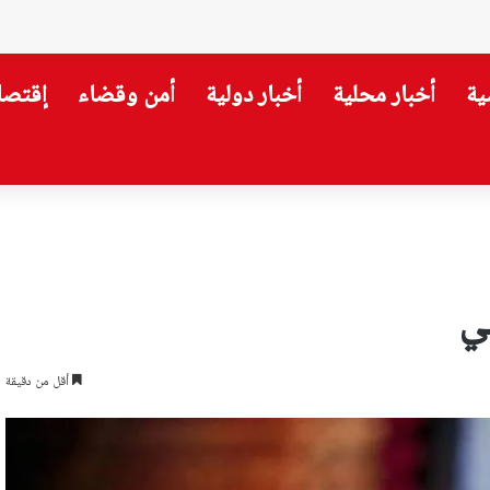
ية
أخبار محلية
أخبار دولية
أمن وقضاء
إقتصا
لجيش” للركض
ي
أقل من دقيقة