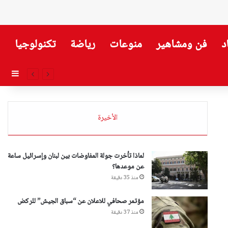
د
فن ومشاهير
منوعات
رياضة
تكنولوجيا
إضاف
الأخيرة
لماذا تأخرت جولة المفاوضات بين لبنان وإسرائيل ساعة
عن موعدها؟
منذ 35 دقيقة
مؤتمر صحافي للاعلان عن “سباق الجيش” للركض
منذ 37 دقيقة