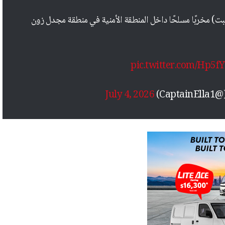
 551 تحت قيادة الفرقة 91 اليوم (السبت) مخربًا مسلحًا داخل المنطقة الأمنية في منطقة مجدل زون
pic.twitter.com/Hp5f
July 4, 2026