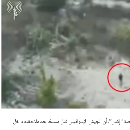
نصة “إكس”، أن الجيش الإسرائيلي قتل مسلحًا بعد ملاحقته داخل