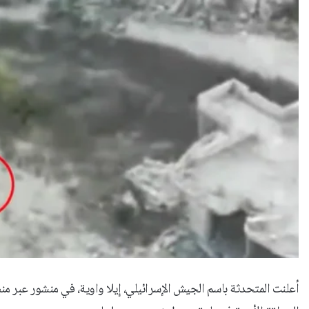
أعلنت المتحدثة باسم الجيش الإسرائيلي، إيلا واوية، في منشور عبر م