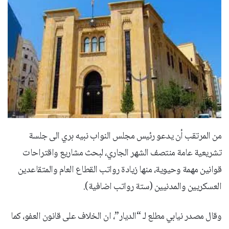
من المرتقب أن يدعو رئيس مجلس النواب نبيه بري الى جلسة
تشريعية عامة منتصف الشهر الجاري، لبحث مشاريع واقتراحات
قوانين مهمة وحيوية، منها زيادة رواتب القطاع العام والمتقاعدين
العسكريين والمدنيين (ستة رواتب اضافية).
وقال مصدر نيابي مطلع لـ “الديار”، ان الخلاف على قانون العفو، كما