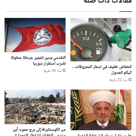
مقالات ذات صلة
التقدمي يدين تفجير جرمانا: محاولة
لضرب استقرار سوريا
انخفاض طفيف في اسعار المحروقات…
منذ 50 دقيقة
اليكم الجدول
منذ 22 دقيقة
من الكوستابرافا إلى برج حمود: أين
سترمى النفايات إذا تعثّر التمويل؟