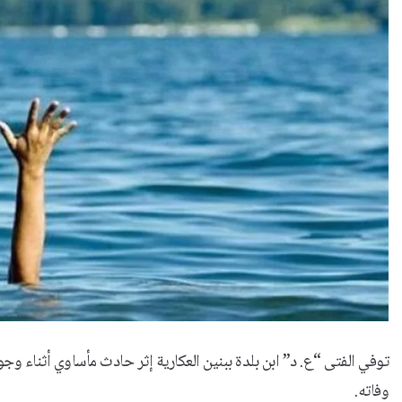
توفي الفتى “ع. د” ابن بلدة ببنين العكارية إثر حادث مأساوي أثناء 
وفاته.