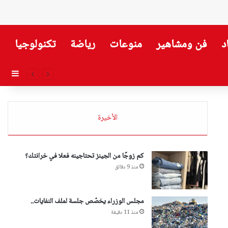
د
فن ومشاهير
منوعات
رياضة
تكنولوجيا
إضاف
الأخيرة
كم زوجًا من الجينز تحتاجينه فعلا في خرانتك؟
منذ 9 دقائق
مجلس الوزراء يخصّص جلسة لملف النفايات..
منذ 11 دقيقة