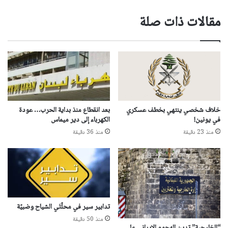
مقالات ذات صلة
خلاف شخصي ينتهي بخطف عسكري
بعد انقطاع منذ بداية الحرب… عودة
في يونين!
الكهرباء إلى دير ميماس
منذ 23 دقيقة
منذ 36 دقيقة
تدابير سير في محلّتَي الشياح وضبيّة
منذ 50 دقيقة