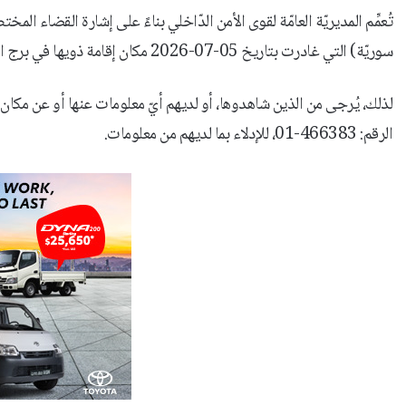
سوريّة) التي غادرت بتاريخ 05-07-2026 مكان إقامة ذويها في برج البراجنة – شارع عين السكّة، إلى جهةٍ مجهولة، ولم تَعُد لغاية تاريخه.
لذلك، يُرجى من الذين شاهدوها، أو لديهم أيّ معلومات عنها أو عن مكان 
الرقم: 466383-01، للإدلاء بما لديهم من معلومات.