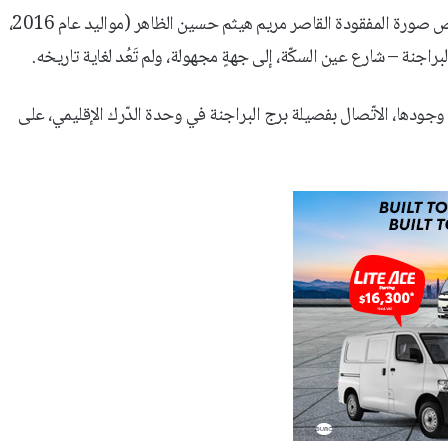
تُعمِّم المديريّة العامّة لقوى الأمن الدّاخلي بناءً على إشارة القضاء المختص صورة المفقودة القاصر مريم هيثم حسين الظاهر (مواليد عام 2016،
وجودها، الاتّصال بفصيلة برج البراجنة في وحدة الدّرك الإقليمي، على