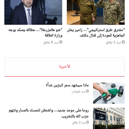
“مفترق طرق استراتيجي”… زامير يعلن
“شو هالمزرعة!”… عطالله يصعّد بوجه
الجاهزية للعودة إلى قتال مكثف
وزارة الطاقة
منذ 5 دقائق
منذ 8 دقائق
الأخيرة
ماذا سيشهد سعر البنزين غداً؟
منذ دقيقتان
روما على موعد جديد… واشنطن تتمسك بالمسار وتتهم
حزب الله بالتخريب
منذ 3 دقائق