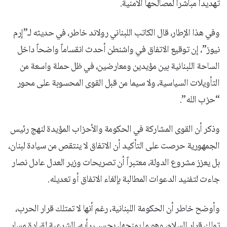
تهديداً مباشراً لمصالحها الأمنية.
وفي هذا الإطار، قال الكاتب اللبناني رولاند خاطر، في حديثه لـ”إرم
نيوز”، إن توقيع الاتفاق في واشنطن أحدث انقساماً واضحاً داخل
الساحة اللبنانية بين مؤيدين ومعارضين، في ظل حملة واسعة من
التأويلات السياسية، ولا سيما من قبل القوى المحسوبة على محور
“حزب الله”.
وذكر أن القوى المشاركة في الحكومة والأحزاب المؤيدة لنهج رئيس
الجمهورية حرصت على التأكيد أن الاتفاق لا ينتقص من سيادة لبنان،
بل يعزز مشروع الدولة، معتبراً أن تصريحات وزير العدل عادل نصار
جاءت لتفنيد الدعوات المطالبة بإلغاء الاتفاق أو تعديله.
وأوضح خاطر أن الحكومة اللبنانية، رغم أنها لا تمتلك قرار الحرب،
تملك قرار السلام، وهو ما يمنحها، بحسب رأيه، الشرعية لقيادة مسار