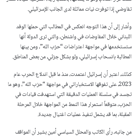
تفاوضي إذا توفرت نيات مماثلة لدى الجانب الإسرائيلي.
وأشار إلى أن هذا التوجه انعكس في المطالب التي حملها الوفد
اللبناني خلال المفاوضات في واشنطن، والتي ترى الدولة أنها
ستستخدمها في مواجهة اعتراضات “حزب الله”، ومن بينها
المطالبة بانسحاب إسرائيلي، ولو بشكل جزئي، من بعض المناطق.
كذلك، اعتبر أن إسرائيل اعتمدت، منذ ما قبل اندلاع الحرب عام
2023، على تفوقها الاستخباراتي في مواجهة “حزب الله”، وهو ما
تجسد في سلسلة العمليات الدقيقة التي استهدفت قيادات في
الحزب، متوقعاً استمرار هذا النمط من المواجهة خلال المرحلة
المقبلة، بما قد يشمل تنفيذ عمليات اغتيال جديدة.
من جانبه، رأى الكاتب والمحلل السياسي أمين بشير أن المواقف