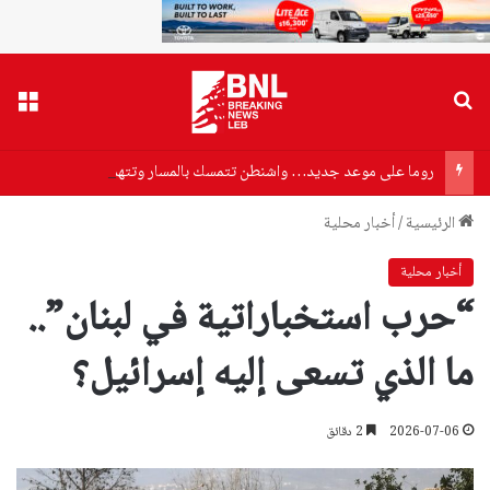
بحث عن
القا
روما على موعد جديد… واشنطن تتمسك بالمسار وتتهم حزب الله بالتخريب
الرئيسية
/
أخبار محلية
أخبار محلية
“حرب استخباراتية في لبنان”..
ما الذي تسعى إليه إسرائيل؟
2026-07-06
2 دقائق