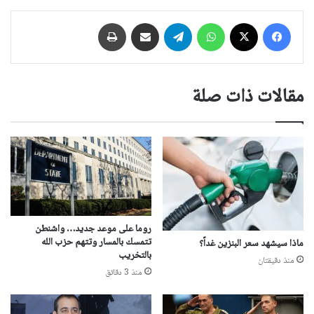
فيسبوك
‫X
واتساب
تيلقرام
مشاركة عبر البريد
طباعة
مقالات ذات صلة
روما على موعد جديد… واشنطن
تتمسك بالمسار وتتهم حزب الله
ماذا سيشهد سعر البنزين غداً؟
بالتخريب
منذ دقيقتان
منذ 3 دقائق