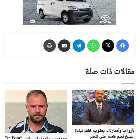
فيسبوك
‫X
واتساب
تيلقرام
مشاركة عبر البريد
طباعة
مقالات ذات صلة
بأرواحنا وأعمارنا… يعقوب: خلف قيادة
الشيخ نعيم قاسم حتى النصر
جورج ديب الموقوف… ليس Dr Food