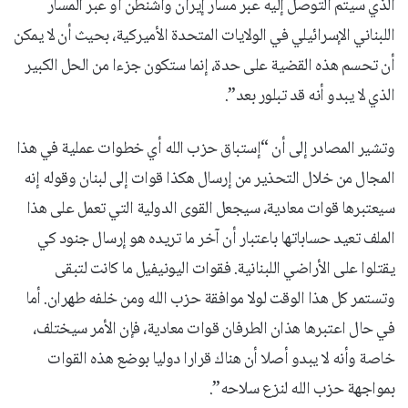
الذي سيتم التوصل إليه عبر مسار إيران واشنطن أو عبر المسار
اللبناني الإسرائيلي في الولايات المتحدة الأميركية، بحيث أن لا يمكن
أن تحسم هذه القضية على حدة، إنما ستكون جزءا من الحل الكبير
الذي لا يبدو أنه قد تبلور بعد”.
وتشير المصادر إلى أن “إستباق حزب الله أي خطوات عملية في هذا
المجال من خلال التحذير من إرسال هكذا قوات إلى لبنان وقوله إنه
سيعتبرها قوات معادية، سيجعل القوى الدولية التي تعمل على هذا
الملف تعيد حساباتها باعتبار أن آخر ما تريده هو إرسال جنود كي
يقتلوا على الأراضي اللبنانية. فقوات اليونيفيل ما كانت لتبقى
وتستمر كل هذا الوقت لولا موافقة حزب الله ومن خلفه طهران. أما
في حال اعتبرها هذان الطرفان قوات معادية، فإن الأمر سيختلف،
خاصة وأنه لا يبدو أصلا أن هناك قرارا دوليا بوضع هذه القوات
بمواجهة حزب الله لنزع سلاحه”.