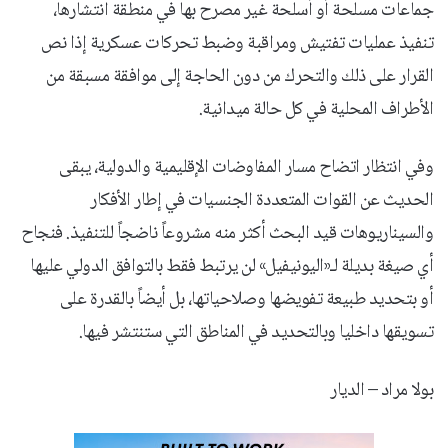
جماعات مسلحة أو أسلحة غير مصرح بها في منطقة انتشارها،
تنفيذ عمليات تفتيش ومراقبة وضبط تحركات عسكرية إذا نص
القرار على ذلك والتحرك من دون الحاجة إلى موافقة مسبقة من
الأطراف المحلية في كل حالة ميدانية.
وفي انتظار اتضاح مسار المفاوضات الإقليمية والدولية، يبقى
الحديث عن القوات المتعددة الجنسيات في إطار الأفكار
والسيناريوهات قيد البحث أكثر منه مشروعاً ناضجاً للتنفيذ. فنجاح
أي صيغة بديلة لـ«اليونيفيل» لن يرتبط فقط بالتوافق الدولي عليها
أو بتحديد طبيعة تفويضها وصلاحياتها، بل أيضاً بالقدرة على
تسويقها داخليا وبالتحديد في المناطق التي ستنتشر فيها.
بولا مراد – الديار