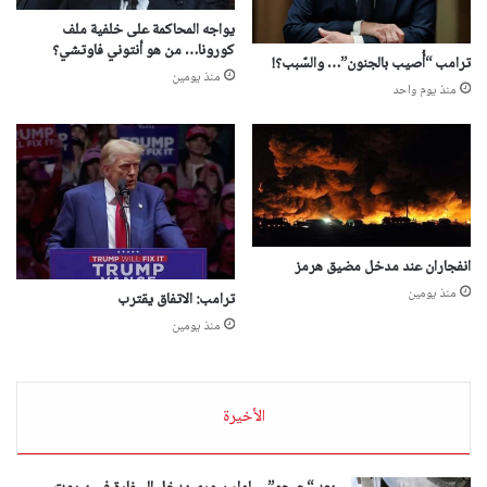
يواجه المحاكمة على خلفية ملف
كورونا… من هو أنتوني فاوتشي؟
ترامب “أُصيب بالجنون”… والسّبب؟!
منذ يومين
منذ يوم واحد
انفجاران عند مدخل مضيق هرمز
منذ يومين
ترامب: الاتفاق يقترب
منذ يومين
الأخيرة