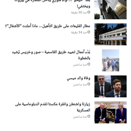
بعد “حيحو”… لواء سوري يدخل السفارة في بيروت
ويختفي!
منذ 30 دقيقة
مطار القليعات على طريق التأهيل… ماذا أعلنت “الأشغال”؟
منذ 34 دقيقة
بَدْء أعمال تعبيد طريق القاسمية – صور وخريس يُشيد
بالخطوة
منذ ساعتين
وفاة والد ميسي
منذ ساعتين
زيارتا واشنطن وانقرة عكستا تقدم الدبلوماسية على
العسكرية
منذ ساعتين