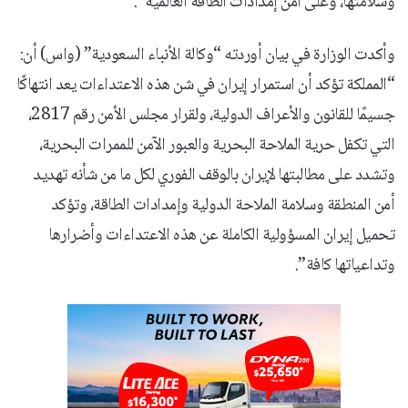
وسلامتها، وعلى أمن إمدادات الطاقة العالمية”.
وأكدت الوزارة في بيان أوردته “وكالة الأنباء السعودية” (واس) أن:
“المملكة تؤكد أن استمرار إيران في شن هذه الاعتداءات يعد انتهاكًا
جسيمًا للقانون والأعراف الدولية، ولقرار مجلس الأمن رقم 2817،
التي تكفل حرية الملاحة البحرية والعبور الآمن للممرات البحرية،
وتشدد على مطالبتها لإيران بالوقف الفوري لكل ما من شأنه تهديد
أمن المنطقة وسلامة الملاحة الدولية وإمدادات الطاقة، وتؤكد
تحميل إيران المسؤولية الكاملة عن هذه الاعتداءات وأضرارها
وتداعياتها كافة”.