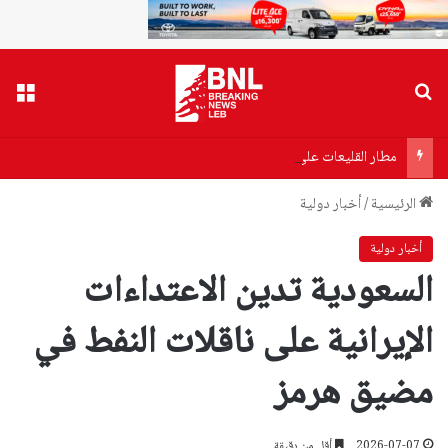
بحث عن
القا
مطار القليعات على طريق التأهيل… ماذا أعلنت “الأشغال”؟
الرئيسية
/
أخبار دولية
أخبار دولية
السعودية تدين الاعتداءات
الإيرانية على ناقلات النفط في
مضيق هرمز
2026-07-07
أقل من دقيقة