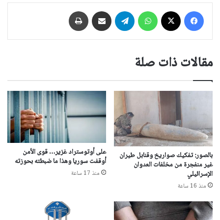
فيسبوك
‫X
واتساب
تيلقرام
مشاركة عبر البريد
طباعة
مقالات ذات صلة
على أوتوستراد غزير… قوى الأمن
بالصور: تفكيك صواريخ وقنابل طيران
أوقفت سوريا وهذا ما ضبطته بحوزته
غير منفجرة من مخلفات العدوان
منذ 17 ساعة
الإسرائيلي
منذ 16 ساعة