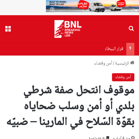
بحث عن
القا
قرار البيطار يقترب… توقيفات مرتقبة واتهام سياسي لـ”حزب الله”
الرئيسية
/
أمن وقضاء
أمن وقضاء
موقوف انتحل صفة شرطي
بلدي أو أمن وسلب ضحاياه
بقوّة السّلاح في المارينا – ضبيّه
منذ 4 أسابيع
دقيقة واحدة