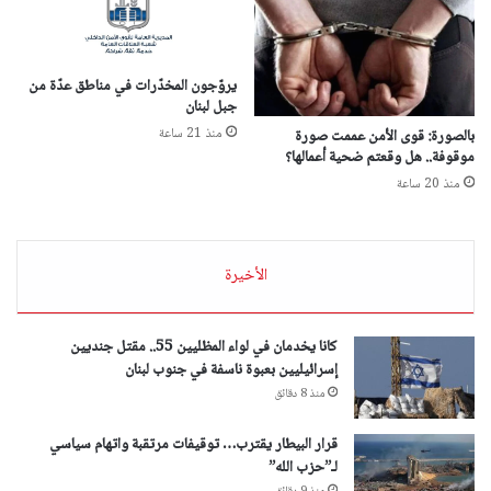
يروّجون المخدّرات في مناطق عدّة من
جبل لبنان
منذ 21 ساعة
بالصورة: قوى الأمن عممت صورة
موقوفة.. هل وقعتم ضحية أعمالها؟
منذ 20 ساعة
الأخيرة
كانا يخدمان في لواء المظليين 55.. مقتل جنديين
إسرائيليين بعبوة ناسفة في جنوب لبنان
منذ 8 دقائق
قرار البيطار يقترب… توقيفات مرتقبة واتهام سياسي
لـ”حزب الله”