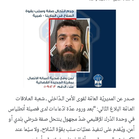
صـدر عن المديريّة العامّة لقوى الأمن الـدّاخلي ـ شعبة العـلاقات
العـامّة البلاغ التّالي: “بعد ورود عدّة ادّعاءات لدى فصيلة أنطلياس
في وحدة الدّرك الإقليمي ضدّ مجهول ينتحل صفة شرطي بلدي أو
أمن، ويُقدم على تنفيذ عمليّات سلب بقوّة السّلاح، ولا سيّما عند