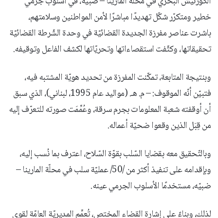
الكورنيش البحري في محلّة المارينا – ضبيّه، في أسلوب جرمي
خطير ومتكرّر شكّل تهديدًا مباشرًا لأمن المواطنين وسلامتهم،
باشرت عناصر مفرزة الجديدة القضائيّة في وحدة الشّرطة القضائيّة
تحقيقاتها، وكثّفت استقصاءاتها وتحريّاتها لكشف الفاعل وتوقيفه.
وبنتيجة المتابعة، تمكّنت المفرزة من تحديد هويّة المشتبه فيه،
فتبيّن أنّه الموقوف: – م. هـ. (مواليد عام 1995، لبناني)، الذي سبق
أن أوقفته شعبة المعلومات بجرم سرقة، وعُمِّمَت صورته للتعرّف إليه
من قِبَل الذين وقعوا ضحيّة أعماله.
وبالتّحقيق معه بقضايا السّلب بقوّة السّلاح، اعترف بما نُسب إليه،
وبإقدامه على تنفيذ أكثر من /50/ عمليّة سلب في محلّة المارينا –
ضبيّه، مستخدمًا الأسلوب الجرمي عينه.
لذلك، وبناءً على إشارة القضاء المختص، تُعمِّم المديريّة العامّة لقوى