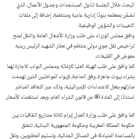
البحث خلال الجلسة تناول المستجدات وجدول الأعمال، الذي
تضمّن بمعظمه بنودًا إدارية عادية ومنتظمة، إضافة إلى ملفات
التعيينات والشؤون الوظيفية.
وافق مجلس الوزراء على طلب وزارة الأشغال العامة والنقل لمنح
تراخيص نقل جوي دولي منتظم في مطار الشهيد الرئيس رينيه
معوض في القليعات.
كما وافق على طلب الهيئة العليا للإغاثة ومجلس النواب الاجازة لهما
بشراء بيوت جاهزة، وفق الحاجة، لإيواء المواطنين الذين تهدمت
منازلهم بفعل الاعتداءات الإسرائيلية، وذلك عبر التعاقد المباشر
استنادًا إلى المادة 46 من قانون الشراء العام، وبعد استقصاء الأسعار.
كما وافق على طلب وزارة العدل إبرام ثلاثة مشاريع اتفاقيات بين
حكومة المملكة المغربية وحكومة الجمهورية اللبنانية، تتعلق
بالمساعدة المتبادلة في المسائل الجنائية، وتسليم المطلوبين، ونقل