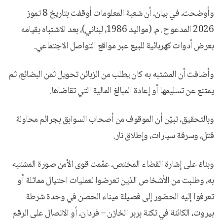
وأوضحت، في بيان، أن شعبة المعلومات أوقفت بتاريخ 8 تموز
2026 المدعو ح. م. (مواليد 1986، لبناني)، بعد الاشتباه بقيامه
بعرض أدوات كهربائية للبيع عبر مواقع التواصل الاجتماعي.
وأضافت أن المشتبه به كان يطلب من الزبائن تحويل ثمن البضائع، ثم
يمتنع عن تسليمها أو إعادة المبالغ المالية التي تقاضاها.
وبالتحقيق، تبيّن أن الموقوف من أصحاب السوابق بجرائم محاولة
قتل، وسرقة سيارات، وإطلاق نار.
وبناءً على إشارة القضاء المختص، عمّمت قوى الأمن صورة المشتبه
به، وطلبت من الأشخاص الذين تعرضوا لعمليات احتيال مماثلة أو
تعرفوا إليه الحضور إلى فصيلة ميناء الحصن في وحدة شرطة
بيروت، الكائنة في ثكنة بربر الخازن – فردان، أو الاتصال على الرقم