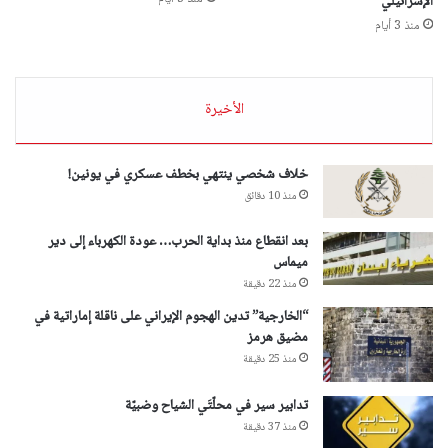
الإسرائيلي
منذ 3 أيام
الأخيرة
خلاف شخصي ينتهي بخطف عسكري في يونين!
منذ 10 دقائق
بعد انقطاع منذ بداية الحرب… عودة الكهرباء إلى دير
ميماس
منذ 22 دقيقة
“الخارجية” تدين الهجوم الإيراني على ناقلة إماراتية في
مضيق هرمز
منذ 25 دقيقة
تدابير سير في محلّتَي الشياح وضبيّة
منذ 37 دقيقة