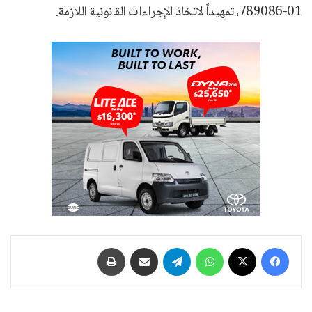
01-789086، تمهيداً لاتخاذ الإجراءات القانونية اللازمة.
فيسبوك
‫X
واتساب
تيلقرام
مشاركة عبر البريد
طباعة