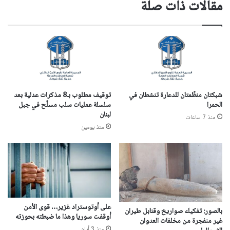
مقالات ذات صلة
شبكتان منظّمتان للدعارة تنشطان في
توقيف مطلوب بـ8 مذكرات عدلية بعد
الحمرا
سلسلة عمليات سلب مسلّح في جبل
لبنان
منذ 7 ساعات
منذ يومين
على أوتوستراد غزير… قوى الأمن
بالصور: تفكيك صواريخ وقنابل طيران
أوقفت سوريا وهذا ما ضبطته بحوزته
غير منفجرة من مخلفات العدوان
منذ 3 أيام