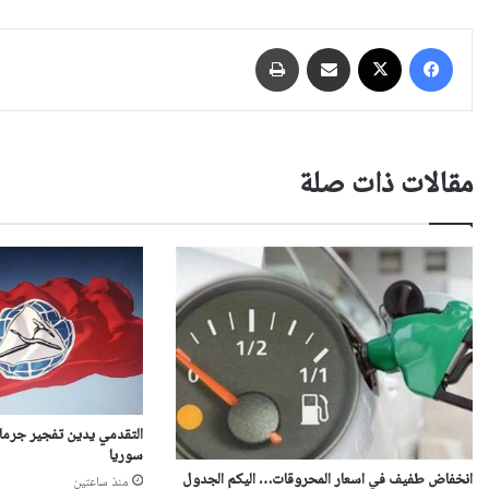
فيسبوك
‫X
مشاركة عبر البريد
طباعة
مقالات ذات صلة
التقدمي يدين تفجير جرمان
سوريا
انخفاض طفيف في اسعار المحروقات… اليكم الجدول
منذ ساعتين