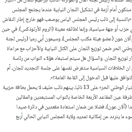
ستقالة رئيس لجنة المال والموازنة النائب ابراهيم كنعان من «التيار
ل سنكون أمام أزمة في تشكيل اللجان النيابية عندما يجتمع المجلس
ل: «بالنسبة إلى نائب رئيس المجلس الياس بوصعب فهو خارج إطار النقاش
زب أو جهة سياسية، وإنما لطائفه معينة (الروم الأرثوذكس). في حين
)، وآلان عون (عضو هيئة مكتب المجلس)، وسيمون أبي رميا (رئيس لجنة
طني الحر ضمن توزيع اللجان على الكتل النيابية والأحزاب مع مراعاة
طار توزيع اللجان. والسؤال هل سيتم استبعاد هؤلاء النواب من رئاسة
أم ان الخلافات السياسية ستفرض نفسها على جلسة التجديد للجان، أم
افق عليها قبل الدخول إلى القاعة العامة؟».
وفي هذا السياق، استقر العدد الصافي لكتلة «لبنان القوي» الخاصة بـ «التيار الوطني الحر» على 13 نائبا، بينهم نائب حليف لا يحمل بطاقة حزبية
طرفة عين المقاعد الأربعة الخاصة بالنواب المستبعدين والمقالين
بدا (آلان عون)، فضلا عن ضمان استعادة مقعدين في دائرة صيدا
ا يتردد عن إمكانية تمديد ولاية المجلس النيابي الحالي أربع