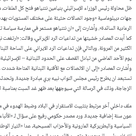
ظل محاولة رئيس الوزراء الإسرائيلي بنيامين نتنياهو فتح كل الملفات،
جهات ديبلوماسية «وجود اتصالات حثيثة على مختلف المستويات بهد
الرمادية السائدة». وأشارت إلى «ان نتنياهو مستمر في ممارسة سياسة 
كما أبدت المصادر خشيتها من تداعيات الرد الإيراني، وقالت: «ارتفعت نب
الكثير من المرونة. وبالتالي فإن تداعيات الرد الايراني على الساحة ال
يوم الأحد الماضي من تبادل القصف على الحدود اللبنانية – الإسرائيلية»
وأشارت المصادر «إلى ان الاتصالات مع الأقنية اللبنانية المتاحة شددت
تستبعد ان يطرح رئيس مجلس النواب نبيه بري مبادرة جديدة. وتحدثت 
الزجاجة، وذلك في الرسالة التي سيوجهها بعد ظهر غد السبت بمناسبة الذكرى الـ 46 لتغييب الإمام 
ملف داخلي آخر مرتبط بتثبيت الاستقرار في البلاد وضبط الهدوء في م
عون سنة إضافية جديدة. ورد مصدر حكومي رفيع على سؤال لـ «الأنباء» في
السياسية والبطريركية المارونية والأحزاب المسيحية، عدا «التيار الو