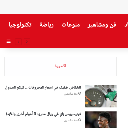
د
فن ومشاهير
منوعات
رياضة
تكنولوجيا
إضاف
الأخيرة
انخفاض طفيف في اسعار المحروقات… اليكم الجدول
منذ ساعتين
فينيسيوس باقٍ في ريال مدريد 6 أعوام أخرى وللأبد!
منذ ساعتين