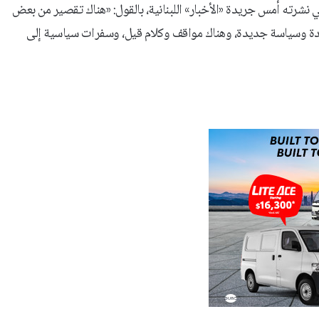
رته أمس جريدة «الأخبار» اللبنانية، بالقول: «هناك تقصير من بعض
جديدة وسياسة جديدة، وهناك مواقف وكلام قيل، وسفرات سياسية إلى