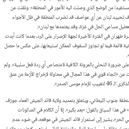
 مستفيدا من الوضع الذي وصلت اليه الأمور في المنطقة». ونقلت عن
ف تحييد لبنان عن أي عواصف قد تضرب المنطقة في ظل الأجواء
تعطيل مساعي الحل في غزة، وقد يعتمدها مع لبنان».
رة طهران في الفترة الأخيرة لجهة الإصرار على الرد، بعدما كانت أبدت
لبنانية قائمة فيما لو تجاوز السقوف الممكن استيعابها، على عكس ما حصل
.
 على ضرورة التحلي بالمرونة الكافية لامتصاص أي ردة فعل سلبية». ولم
عن «اتجاه قوي في هذا المجال في محاولة لإخراج الأزمة من عنق
موسى الصدر».
نطقة جنوب الليطاني، ويتعلق بتمديد ولاية قائد الجيش العماد جوزف
 هذا السياق بالقول: «بعد بكير». إلا أن الكلام في الصالونات
طني الحر»، يشير إلى استمرار قائد الجيش في موقعه، في ضوء عدم