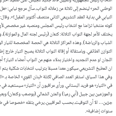
انتخاب رئيس للجمهورية وتعيين قائد جديد للجيش. على صعيد آخر وبعد ا
الوطني الحر» لينضم إلى ثلاثة من زملائه النواب، سأل مرجع نيابي: «ه
النيابي في بداية العقد التشريعي الثاني منتصف أكتوبر المقبل؟». وقا
كونه منتخبا تزامنا مع انتخاب رئيس المجلس ومنصبه غير مخصص لأي ح
يختلف الأمر لجهة النواب الثلاثة: كنعان (رئيس لجنه المال والموازنة
الشباب والرياضة). وهذه المراكز الثلاثة هي الحصة المخصصة للتيار الو
التوازن الطائفي. وباستقالة أو إقالة النواب الثلاثة يصبح التيار خارج إ
اللجان او عدم التجديد واختيار بدلاء عنهم من النواب أعضاء التيار؟ 
ان المطبخ التشريعي سيكون معدا مسبقا بترتيب انتخابات شكلية يتم التو
في «التيار» هو فريد البستاني. ورأى مراقبون أن «التيار» سيستعيد في 
والموزعين بين جبيل (أبي رميا) والمتن الشمالي (بوصعب وكنعان) وبع
جزين… الا أن التوقيت، بحسب المراقبين، يرخي بثقله «خصوصا في ضوء م
سنوات إضافية».