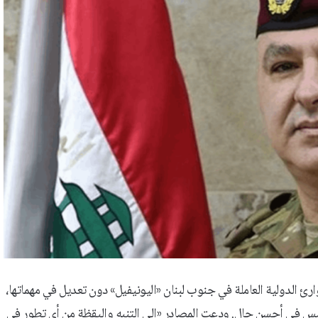
رئ الدولية العاملة في جنوب لبنان «اليونيفيل» دون تعديل في مهماتها،
يس في أحسن حال. ودعت المصادر «إلى التنبه واليقظة من أي تطور في