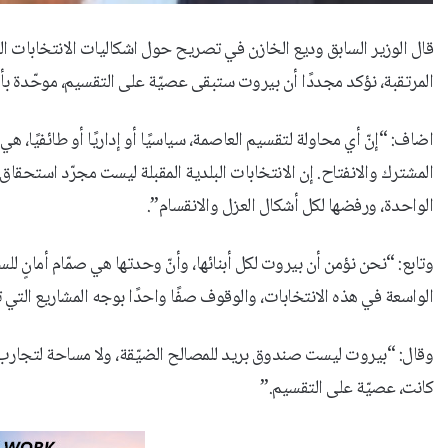
قال الوزير السابق وديع الخازن في تصريح حول اشكاليات الانتخابات ال
المرتقبة، نؤكد مجددًا أن بيروت ستبقى عصيّة على التقسيم، موحّدة بأه
اضاف: “إنّ أي محاولة لتقسيم العاصمة، سياسيًا أو إداريًا أو طائفيًا، 
المشترك والانفتاح. إن الانتخابات البلدية المقبلة ليست مجرّد استحق
الواحدة، ورفضها لكل أشكال العزل والانقسام”.
وتابع: “نحن نؤمن أن بيروت لكل أبنائها، وأنّ وحدتها هي صمّام أمانٍ للس
الواسعة في هذه الانتخابات، والوقوف صفًا واحدًا بوجه المشاريع التي
وقال: “بيروت ليست صندوق بريد للمصالح الضيّقة، ولا مساحة لتجارب 
كانت، عصيّة على التقسيم.”