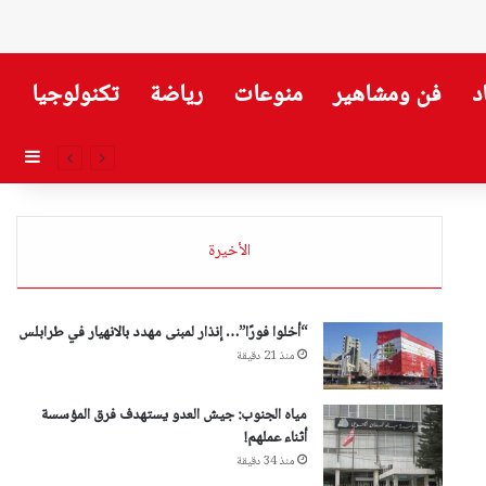
د
فن ومشاهير
منوعات
رياضة
تكنولوجيا
إضاف
الأخيرة
“أخلوا فورًا”… إنذار لمبنى مهدد بالانهيار في طرابلس
منذ 21 دقيقة
مياه الجنوب: جيش العدو يستهدف فرق المؤسسة
أثناء عملهم!
منذ 34 دقيقة