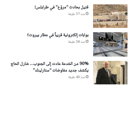
قتيل بحادث “مروّع” في طرابلس!
منذ 37 دقيقة
بوابات إلكترونية قريباً في مطار بيروت؟
منذ 38 دقيقة
90% من الخدمة عادت إلى الجنوب… شارل الحاج
يكشف جديد مفاوضات “ستارلينك”
منذ 40 دقيقة