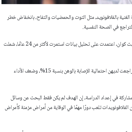
الغنية بالفلافونويد، مثل التوت والحمضيات والتفاح، بانخفاض خطر
لتراجع في الصحة النفسية.
والدراسة، التي أجراها باحثون من جامعات هارفارد وكوينز بلفاست وإديث كوان، اعتمدت على تحليل بيانات استمرت لأكثر من 24 عامًا، شملت
وبيّنت النتائج أن النساء اللواتي تناولن كميات أكبر من الفلافونويدات تراجعت لديهن احتمالية الإصابة بالوهن بنسبة 15%، وضعف الأداء
لمشاركة في إعداد الدراسة، إن الهدف لم يكن فقط البحث عن وسائل
ن الفلافونويدات تلعب دورًا مهمًا في الوقاية من أمراض مزمنة كأمراض