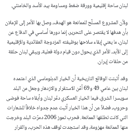
لبنان ساحة إقليمية وورقة ضغط ومساومة بيد الأسد والخامنئي.
ولأن المشروع المسلّح للممانعة هو الهدف، وصل بها الأمر إلى الإعلان
بأن هدفها لا يقتصر على التحرير، إنما دورها أساسي في الدفاع عن
لبنان، ما يعني إبقاء سلاحها بوظيفته المزدوجة العقائدية والإقليمية
إلى الأبد، الأمر الذي يحول دون قيام دولة فعلية، ويبقي لبنان حلقة
من حلقات إيران.
وقد أثبتت الوقائع التاريخية أن الخيار الدبلوماسي الذي اعتمده
لبنان بين عامي 49 و69 أمّن الاستقرار والازدهار وجعل من البلد
سويسرا الشرق، فيما الخيار العسكري دمّر لبنان وأبقاه ساحة فوضى
وحروب، فضلاً عن أن هذا الخيار أثبت عدم جدواه خلافاً للشعارات
التي كانت تطلقها الممانعة. فحرب تموز 2006 دمرّت البلد وخرجت
منها الممانعة مهزومة، وقد استجدت لوقف هذه الحرب، والقرار