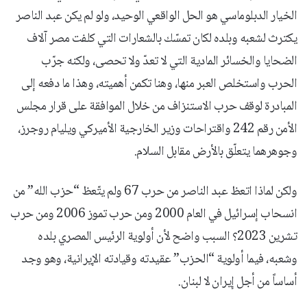
الخيار الدبلوماسي هو الحل الواقعي الوحيد، ولو لم يكن عبد الناصر
يكترث لشعبه وبلده لكان تمسّك بالشعارات التي كلفت مصر آلاف
الضحايا والخسائر المادية التي لا تعدّ ولا تحصى، ولكنه جرّب
الحرب واستخلص العبر منها، وهنا تكمن أهميته، وهذا ما دفعه إلى
المبادرة لوقف حرب الاستنزاف من خلال الموافقة على قرار مجلس
الأمن رقم 242 واقتراحات وزير الخارجية الأميركي ويليام روجرز،
وجوهرهما يتعلّق بالأرض مقابل السلام.
ولكن لماذا اتعظ عبد الناصر من حرب 67 ولم يتّعظ “حزب الله” من
انسحاب إسرائيل في العام 2000 ومن حرب تموز 2006 ومن حرب
تشرين 2023؟ السبب واضح لأن أولوية الرئيس المصري بلده
وشعبه، فيما أولوية “الحزب” عقيدته وقيادته الإيرانية، وهو وجد
أساساً من أجل إيران لا لبنان.