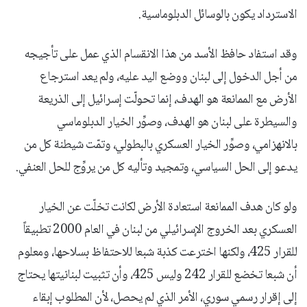
الاسترداد يكون بالوسائل الدبلوماسية.
وقد استفاد حافظ الأسد من هذا الانقسام الذي عمل على تأجيجه
من أجل الدخول إلى لبنان ووضع اليد عليه، ولم يعد استرجاع
الأرض مع الممانعة هو الهدف، إنما تحولّت إسرائيل إلى الذريعة
والسيطرة على لبنان هو الهدف، وصوِّر الخيار الدبلوماسي
بالانهزامي، وصوِّر الخيار العسكري بالبطولي، وتمّت شيطنة كل من
يدعو إلى الحل السياسي، وتمجيد وتأليه كل من يروِّج للحل العنفي.
ولو كان هدف الممانعة استعادة الأرض لكانت تخلّت عن الخيار
العسكري بعد الخروج الإسرائيلي من لبنان في العام 2000 تطبيقاً
للقرار 425، ولكنها اخترعت كذبة شبعا للاحتفاظ بسلاحها، ومعلوم
أن شبعا تخضع للقرار 242 وليس 425، وأن تثبيت لبنانيتها يحتاج
إلى إقرار رسمي سوري، الأمر الذي لم يحصل، لأن المطلوب إبقاء