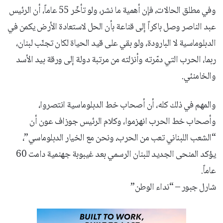
وفي مطلق الحالات، فإن أهمية ما نشر، ولو تأخّر 55 عاماً، أن الرئيس
عبد الناصر وصل باكراً إلى قناعة بأن الحل لاستعادة الأرض يكمن في
الدبلوماسية لا البارودة، ولو بقي على قيد الحياة لكان تجنّب لبنان،
ربما، الحرب التي دمّرته وأنزلته من مرتبة دولة إلى ورقة بيد الأسد
والخامنئي.
والمهم في ذلك كله، أن أصحاب خط الدبلوماسية انتصروا،
وأصحاب خط الحرب انهزموا، وكلام الرئيس جوزاف عون أن
“الشعب اللبناني تعب من الحرب، ونحن مع الخيار الدبلوماسي”،
يؤكد المنحى الجديد للبنان الرسمي بعد غيبوبة جهنمية دامت 60
عاماً.
شارل جبور – “نداء الوطن”