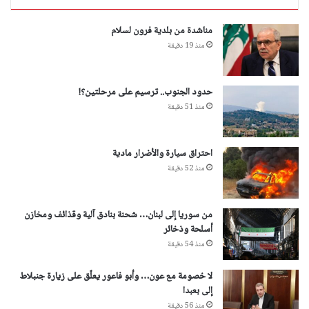
مناشدة من بلدية فرون لسلام
منذ 19 دقيقة
حدود الجنوب.. ترسيم على مرحلتين؟!
منذ 51 دقيقة
احتراق سيارة والأضرار مادية
منذ 52 دقيقة
من سوريا إلى لبنان… شحنة بنادق آلية وقذائف ومخازن
أسلحة وذخائر
منذ 54 دقيقة
لا خصومة مع عون… وأبو فاعور يعلّق على زيارة جنبلاط
إلى بعبدا
منذ 56 دقيقة