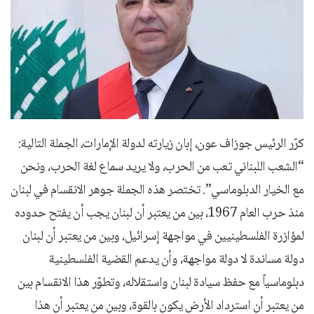
كرّر الرئيس جوزاف عون، إبان زيارته لدولة الإمارات، الجملة التالية:
“الشعب اللبناني تعب من الحرب، ولا يريد سماع لغة الحرب، ونحن
مع الخيار الدبلوماسي”. تختصر هذه الجملة جوهر الانقسام في لبنان
منذ حرب العام 1967، بين من يعتبر أن لبنان يجب أن يفتح حدوده
لمؤازرة الفلسطينيين في مواجهة إسرائيل، وبين من يعتبر أن لبنان
دولة مساندة لا دولة مواجهة، وأن يدعم القضية الفلسطينية
دبلوماسياً مع حفظ سيادة لبنان واستقلاله، وتطوّر هذا الانقسام بين
من يعتبر أن استرداد الأرض يكون بالقوة، وبين من يعتبر أن هذا