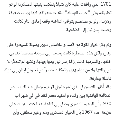
1701 الذي وافقت عليه كان كفيلاً بتفكيك بنيتها العسكرية لو تم
تطبيقه، وفي “حرب الإسناد” سقطت شعاراتها كلها وبدت ضعيفة
وهزيلة، ولو لم تستسلم بتوقيع اتفاقية وقف إطلاق النار لكانت
وصلت إسرائيل إلى الضاحية.
ولم يكن خيار القوة مع الأسد والخامنئي سوى وسيلة للسيطرة على
لبنان، ولكن هذه السيطرة كانت بحاجة إلى سردية سياسية تتلطى
خلفها، والسردية كانت إزالة إسرائيل ومواجهتها، ولكنها لم تتمكّن لا
من إزالتها ولا من مواجهتها، وتمكنّت حصراً من تحويل لبنان إلى دولة
فاشلة ومارقة.
وقد أظهر التسجيل الذي نشره نجل الزعيم جمال عبد الناصر عن
المكالمة الهاتفية بين والده والعقيد معمر القذافي في شهر آب
1970، أن الزعيم المصري وصل إلى قناعة بعد ثلاث سنوات على
هزيمة العام 1967 بأن الخيار العسكري وهم وغير منطقي، وأن