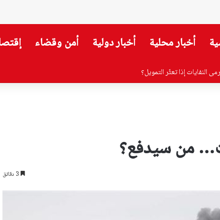
ية
أخبار محلية
أخبار دولية
أمن وقضاء
إقتصا
ات… من سيدفع؟
3 دقائق