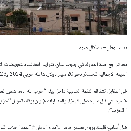
نداء الوطن – باسكال صوما
بعد تراجع حدة المعارك في جنوب لبنان، تتزايد المطالب بالتعويضات، لا
القيمة الإجمالية للخسائر نحو 20 مليار دولار، شاملة حربي 2024 و2026، بحسب تقييم المركز العربي للأبحاث ودراسة السياسات.
في المقابل، تتفاقم النقمة الشعبية داخل بيئة “حزب الله”، مع شعور الم
لا سيما في ظل ما يحصل إقليميًا، والمطالبات لإيران بوقف تمويل “حز
“الحزب”.