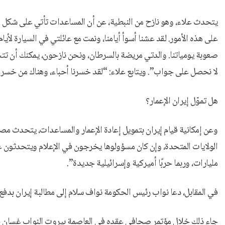
يتحدث علاء، وهو نازح من النبطية، عن أن المساعدات تأتي على شكل و
على هذه الأمور. لقد عشنا أسوأ أيامنا، ونمت مع عائلتي في السيارة لأي
صعوبة يومياتنا. والدتي مريضة بالسرطان، ونحن نازحون، يمكنك أن تت
لا نحصل على جواب”. ويتابع علاء: “لقد خسرنا أحباء، وهناك من خسر أط
هل تموّل إيران الإعمار؟
وعن إمكانية قيام إيران بتمويل إعادة الإعمار والمساعدات، يتحدث مصدر 
الولايات المتحدة، وإن كان مسؤولوها يخرجون في الإعلام ويتحدثون عن أ
مليارات، وربما حربًا أميركية وإسرائيلية جديدة”.
في المقابل، دعا نواب رئيس الحكومة نواف سلام إلى مطالبة إيران بدفع 
جاء ذلك خلال مؤتمر صحافي عقده في العاصمة بيروت النواب غسان ح