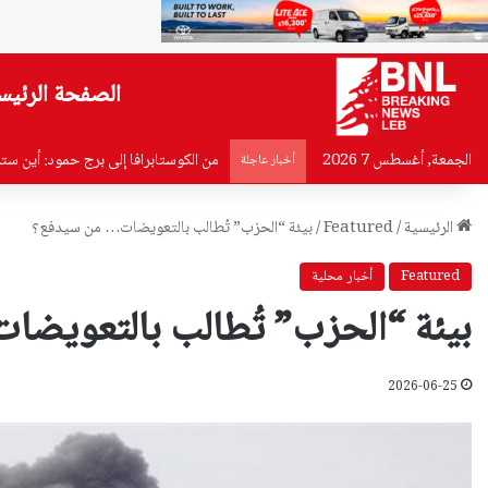
الصفحة الرئيس
الجمعة, أغسطس 7 2026
واقع “التعليم تحت الهجوم”: 100 ألف طفل قد يخسرون عامهم الدراسي في لبنان
أخبار عاجلة
الرئيسية
/
Featured
/
بيئة “الحزب” تُطالب بالتعويضات… من سيدفع؟
Featured
أخبار محلية
بيئة “الحزب” تُطالب بالتعويض
2026-06-25