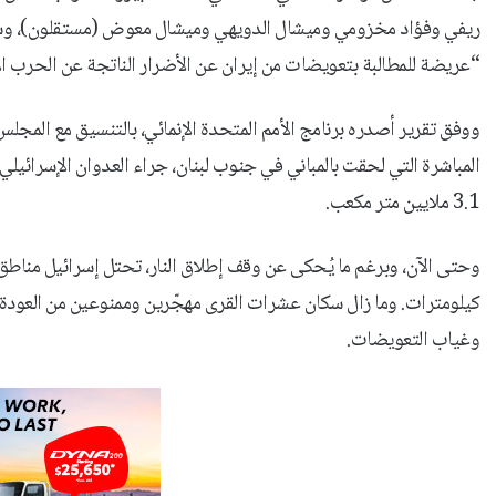
ريفي وفؤاد مخزومي وميشال الدويهي وميشال معوض (مستقلون)، وسليم 
“عريضة للمطالبة بتعويضات من إيران عن الأضرار الناتجة عن الحرب ال
ووفق تقرير أصدره برنامج الأمم المتحدة الإنمائي، بالتنسيق مع المجل
3.1 ملايين متر مكعب.
كيلومترات. وما زال سكان عشرات القرى مهجّرين وممنوعين من العودة، ب
وغياب التعويضات.