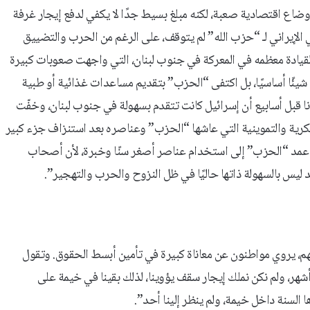
ضاع اقتصادية صعبة، لكنه مبلغ بسيط جدًا لا يكفي لدفع إيجار غرفة
 الإيراني لـ “حزب الله” لم يتوقف، على الرغم من الحرب والتضييق
 القيادة معظمه في المعركة في جنوب لبنان، التي واجهت صعوبات كبيرة
 شيئًا أساسيًا، بل اكتفى “الحزب” بتقديم مساعدات غذائية أو طبية
نا قبل أسابيع أن إسرائيل كانت تتقدم بسهولة في جنوب لبنان، وخفّت
كرية والتموينية التي عاشها “الحزب” وعناصره بعد استنزاف جزء كبير
ك عمد “الحزب” إلى استخدام عناصر أصغر سنًا وخبرة، لأن أصحاب
د ليس بالسهولة ذاتها حاليًا في ظل النزوح والحرب والتهجير”.
م، يروي مواطنون عن معاناة كبيرة في تأمين أبسط الحقوق. وتقول
شهر، ولم نكن نملك إيجار سقف يؤوينا، لذلك بقينا في خيمة على
ا السنة داخل خيمة، ولم ينظر إلينا أحد”.