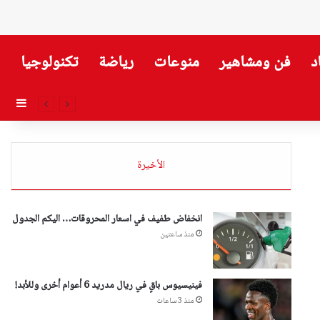
د
فن ومشاهير
منوعات
رياضة
تكنولوجيا
إضاف
الأخيرة
انخفاض طفيف في اسعار المحروقات… اليكم الجدول
منذ ساعتين
فينيسيوس باقٍ في ريال مدريد 6 أعوام أخرى وللأبد!
منذ 3 ساعات