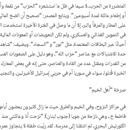
المتضررة من الحرب، لا سيما في ظل ما استشعره “الحزب” من نقمة وأو
أو إطعام عائلة لمدة أسبوعين”. ويتابع المصدر: “صحيح أن الضخ المالي
على المطار والمرفأ والبر، إلا أن ما وصل في الفترة الأخيرة استخدمت
في التموين الغذائي والعسكري، ولم تكن التعويضات أو المعونات المالية
أحيانًا عبر البطاقات المعتمدة، مثل “نور” و “السجاد”. ويضيف: “شاهد
حدة الاشتباكات مع عناصر “حزب الله”، وهو دليل على الصعوبات العس
من القدرات ومقتل عدد من القادة والعناصر، حتى إنه في بعض المعار
الخبرة قُتلوا، سواء في سوريا أم في حربي إسرائيل الأخيرتين، والتجني
صرخة “أهل الخيم”
في مراكز النزوح، وفي الخيم والطرق حيث ما زال كثيرون يمضون أيامه
فاطمة ح.، وهي نازحة من جويا (جنوب لبنان): “نزحت أنا وعائلتي منذ أ
الكورنيش البحري، ثم انتقلنا إلى مدرسة. لقد ربّيت طفلة لا يتجاوز عمره