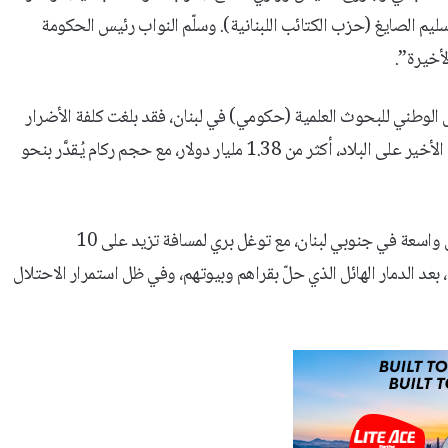
الصايغ (حزب الكتائب اللبنانية). وسلّم النواب رئيس الحكومة
أخيرة”.
س الوطني للبحوث العلمية (حكومي) في لبنان، فقد بلغت كلفة الأضرار
المباشرة التي لحقت بالمباني في جنوب لبنان، جراء العدوان الإسرائيلي الأخير على البلاد، أكثر من 1.38 مليار دولار، مع حجم ركام يُقدَّر بنحو
وحتى الآن، وبرغم ما يُحكى عن وقف إطلاق النار، تحتل إسرائيل مناطق واسعة في جنوبي لبنان، مع توغل بري لمسافة تزيد على 10
عد الدمار الهائل الذي حلّ بقراهم وبيوتهم، وفي ظل استمرار الاحتلال