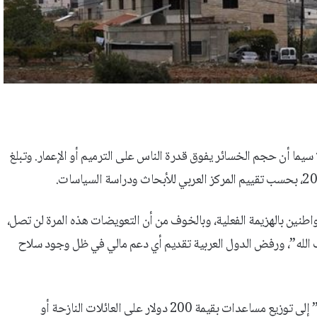
 سيما أن حجم الخسائر يفوق قدرة الناس على الترميم أو الإعمار. وتبلغ
واطنين بالهزيمة الفعلية، وبالخوف من أن التعويضات هذه المرة لن تصل،
ب الله”، ورفض الدول العربية تقديم أي دعم مالي في ظل وجود سلاح
قبل أسابيع قليلة، يروي مصدر خاص لـ”نداء الوطن”: “عمد “حزب الله” إلى توزيع مساعدات بقيمة 200 دولار على العائلات النازحة أو