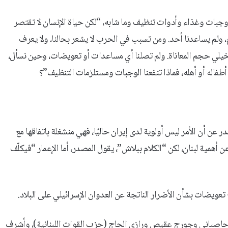
جبات وغذاء وأدوات تنظيف وما شابه، “لكن حياة الإنسان لا تقتصر
ام، ولم يساعدنا أحد. ومن تسبب في الحرب لا يشعر بحالنا، ولا يعرف
خيلي حجم المعاناة. ولم تصلنا أي مساعدات أو تعويضات، وحين نسأل،
فاله أو أهله، فماذا تنفعنا الوجبات ومستلزمات التنظيف”؟
عن أن الأمر ليس أولوية لدى إيران حاليًا، فهي منشغلة باتفاقها مع
همية لبنان، لكن “الكلام ببلاش”، يقول المصدر، أما الإعمار “فيكلّف
تعويضات بشأن الأضرار الناتجة عن العدوان الإسرائيلي على البلاد.
اصباني وجورج عقيص ورازي الحاج (حزب القوات اللبنانية)، وأشرف