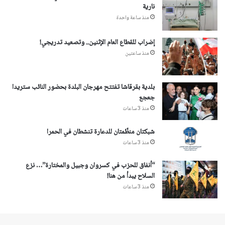
نارية
منذ ساعة واحدة
إضراب للقطاع العام الإثنين.. وتصعيد تدريجي!
منذ ساعتين
بلدية بقرقاشا تفتتح مهرجان البلدة بحضور النائب ستريدا
جعجع
منذ 3 ساعات
شبكتان منظّمتان للدعارة تنشطان في الحمرا
منذ 3 ساعات
“أنفاق للحزب في كسروان وجبيل والمختارة”… نزع
السلاح يبدأ من هنا!
منذ 3 ساعات