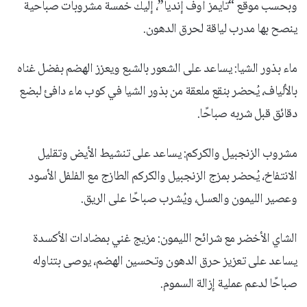
وبحسب موقع “تايمز أوف إنديا”، إليك خمسة مشروبات صباحية
ينصح بها مدرب لياقة لحرق الدهون.
ماء بذور الشيا: يساعد على الشعور بالشبع ويعزز الهضم بفضل غناه
بالألياف، يُحضر بنقع ملعقة من بذور الشيا في كوب ماء دافئ لبضع
دقائق قبل شربه صباحًا.
مشروب الزنجبيل والكركم: يساعد على تنشيط الأيض وتقليل
الانتفاخ، يُحضر بمزج الزنجبيل والكركم الطازج مع الفلفل الأسود
وعصير الليمون والعسل، ويُشرب صباحًا على الريق.
الشاي الأخضر مع شرائح الليمون: مزيج غني بمضادات الأكسدة
يساعد على تعزيز حرق الدهون وتحسين الهضم، يوصى بتناوله
صباحًا لدعم عملية إزالة السموم.