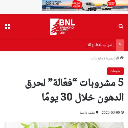
بحث عن
القا
إضراب للقطاع العام الإثنين.. وتصعيد تدريجي!
الرئيسية
/
منوعات
منوعات
5 مشروبات “فعّالة” لحرق
الدهون خلال 30 يومًا
2025-05-09
دقيقة واحدة