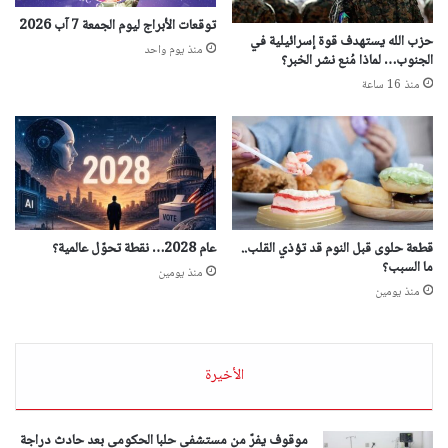
توقعات الأبراج ليوم الجمعة 7 آب 2026
حزب الله يستهدف قوة إسرائيلية في
منذ يوم واحد
الجنوب… لماذا مُنع نشر الخبر؟
منذ 16 ساعة
قطعة حلوى قبل النوم قد تؤذي القلب..
عام 2028… نقطة تحوّل عالمية؟
ما السبب؟
منذ يومين
منذ يومين
الأخيرة
موقوف يفرّ من مستشفى حلبا الحكومي بعد حادث دراجة