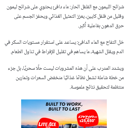
شرائح الليمون مع الفلفل الحار: ماء دافئ يحتوي على شرائح ليمون
وقليل من فلفل كايين، يعزز التمثيل الغذائي ويحفز الجسم على
حرق الدهون بفاعلية أكبر.
خل التفاح مع الماء الدافئ: يساعد على استقرار مستويات السكر في
الدم ويقلل الشهية، ما يساهم في تقليل الإفراط في تناول الطعام.
ويشدد المدرب على أن هذه المشروبات ليست حلًا سحريًا، بل جزء
من خطة شاملة تشمل نظامًا غذائيًا منخفض السعرات وتمارين
منتظمة لتحقيق نتائج ملموسة.