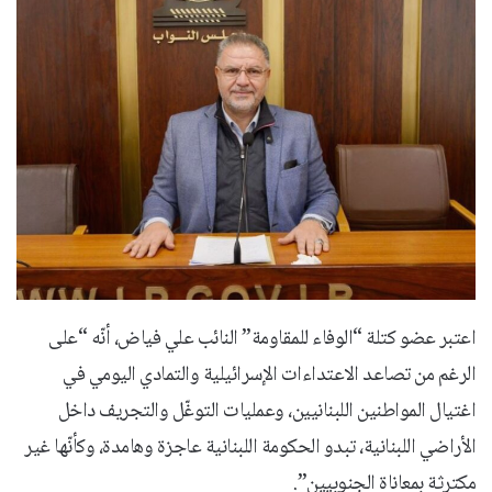
اعتبر عضو كتلة “الوفاء للمقاومة” النائب علي فياض، أنّه “على
الرغم من تصاعد الاعتداءات الإسرائيلية والتمادي اليومي في
اغتيال المواطنين اللبنانيين، وعمليات التوغّل والتجريف داخل
الأراضي اللبنانية، تبدو الحكومة اللبنانية عاجزة وهامدة، وكأنّها غير
مكترثة بمعاناة الجنوبيين”.