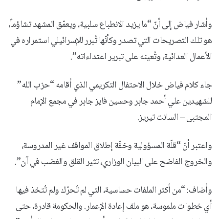
وأشار فياض إلى أنّ “ما يزيد الانطباع سلبية، ويعمّق المشهد تشاؤماً،
هو تلك التصريحات التي تصدر وكأنّها تُبرر للإسرائيلي استمراره في
الأعمال العدائية، وتُعينه على تبرير اعتداءاته”.
جاء كلام فياض خلال الاحتفال التكريمي الذي أقامه “حزب الله”
للشهيدين علي أحمد جابر وحسين فايز جابر في مجمع الإمام
المجتبى – السانت تيريز.
واعتبر أنّ “قلّة المسؤولية وخفّة إطلاق المواقف غير المدروسة،
والخروج الفاضح على البيان الوزاري، تثير القلق والغضب في آن”.
وأضاف: “من أكثر الملفات حساسية، التي لم تُحرّك ولم تُتخذ فيها
أي خطوات ملموسة، هو ملف إعادة الإعمار. والحكومة قادرة، حتى