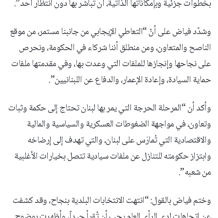
بخطوات جزئية وبإمكاناتها الذاتية، أن تباشر بها دون انتظار أحد”.
وشدّد فياض على أنّ “التعاطي الإيجابي من جانبنا مستمر، من موقع
الناصح والمتعاون، ومن منطلق أننا شركاء في الحكومة، ونحرص
على نجاحها وإنجازها للملفات التي وعدت بها، وفي مقدمتها ملفات
حماية السيادة، وإعادة الإعمار، والدفاع عن اللبنانيين”.
وأكد أن “المرحلة الحرجة التي يمر بها لبنان تحتاج إلى حكمة وثبات
وتعاون، في مواجهة الضغوطات العسكرية والسياسية والمالية
والاقتصادية التي تُمارَس على لبنان، والتي تهدف إلى إرضاخه
وابتزاز حكومته للتنازل عن ملفات سيادية تتصل بخيارات الأغلبية
من شعبه”.
وختم فياض بالقول: “انتهت الانتخابات البلدية بنجاح، وقد كشفت
عن اتجاهات لدى الرأي العام يجب أن تُقرأ جيداً، وأظهرت بوضوح