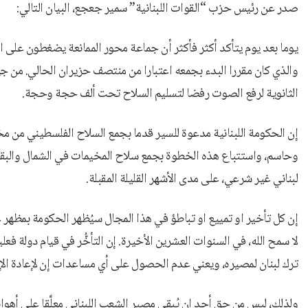
صدر عن رئيس حزب “القوات اللبنانية” سمير جعجع، البيان التالي:
يوما بعد يوم يتأكد أكثر فأكثر أن جماعة محور الممانعة يضغطون على ا
والذي كان مقررا البدء بجمعه اعتبارا من منتصف حزيران الحالي. من 
الثانوية لرفع الصوت رفضا لتسليم السلاح تحت ألف حجة وحجة.
إن الحكومة اللبنانية مدعوة للسير قدما بجمع السلاح الفلسطيني من
وحاسم، واستتباع هذه الخطوة بجمع سلاح المخيمات في الشمال والبقا
لبناني غير شرعي، على مدى الأشهر القليلة المقبلة.
إن كل تأخير او تمييع او تباطؤ في هذا المجال سيُظهر الحكومة بمظهر 
لا سمح الله، في السنوات العشرين الأخيرة. إن التأخُّر في قيام دولة ف
ترك لبنان لمصيره، ويعني عدم الحصول على أي مساعدات إن لإعادة الإعم
ولذلك، ليس من حق أحد ان يُبقي مصير الشعب اللبناني معلَّقا على أهوا