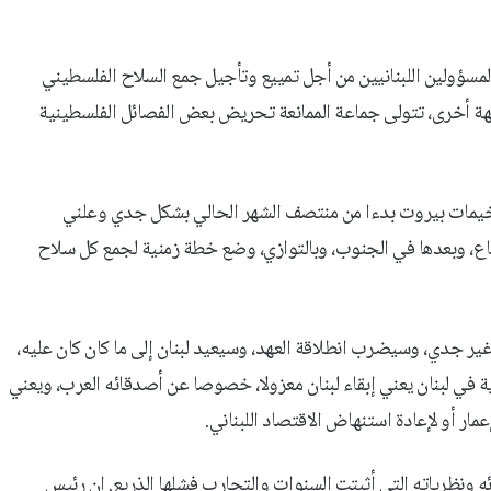
لمسؤولين اللبنانيين من أجل تمييع وتأجيل جمع السلاح الفلسطيني
جهة أخرى، تتولى جماعة الممانعة تحريض بعض الفصائل الفلسطينية
 مخيمات بيروت بدءا من منتصف الشهر الحالي بشكل جدي وعلني
ع، وبعدها في الجنوب، وبالتوازي، وضع خطة زمنية لجمع كل سلاح
غير جدي، وسيضرب انطلاقة العهد، وسيعيد لبنان إلى ما كان كان عليه،
علية في لبنان يعني إبقاء لبنان معزولا، خصوصا عن أصدقائه العرب، ويعني
ار أو لإعادة استنهاض الاقتصاد اللبناني.
ئه ونظرياته التي أثبتت السنوات والتجارب فشلها الذريع. إن رئيس