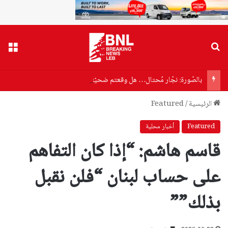
بحث عن
القا
بالصّورة: نجّار مُحتال… هل وقعتم ضحيّته؟
الرئيسية
/
Featured
Featured
أخبار محلية
قاسم هاشم: “إذا كان التفاهم
على حساب لبنان “فلن نقبل
بذلك””