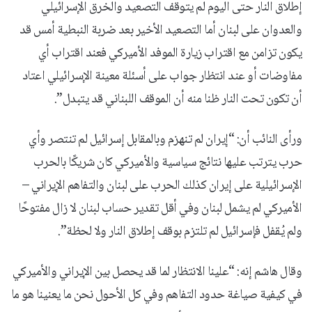
إطلاق النار حتى اليوم لم يتوقف التصعيد والخرق الإسرائيلي
والعدوان على لبنان أما التصعيد الأخير بعد ضربة النبطية أمس قد
يكون تزامن مع اقتراب زيارة الموفد الأميركي فعند اقتراب أي
مفاوضات أو عند انتظار جواب على أسئلة معينة الإسرائيلي اعتاد
أن تكون تحت النار ظنا منه أن الموقف اللبناني قد يتبدل”.
ورأى النائب أن: “إيران لم تنهزم وبالمقابل إسرائيل لم تنتصر وأي
حرب يترتب عليها نتائج سياسية والأميركي كان شريكًا بالحرب
الإسرائيلية على إيران كذلك الحرب على لبنان والتفاهم الإيراني –
الأميركي لم يشمل لبنان وفي أقل تقدير حساب لبنان لا زال مفتوحًا
ولم يُقفل فإسرائيل لم تلتزم بوقف إطلاق النار ولا لحظة”.
وقال هاشم إنه: “علينا الانتظار لما قد يحصل بين الإيراني والأميركي
في كيفية صياغة حدود التفاهم وفي كل الأحول نحن ما يعنينا هو ما