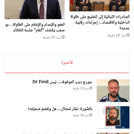
الصادرات اللبنانية إلى الخليج على طاولة
الداخلية والاقتصاد… إجراءات رقابية
العفو والإعدام والإعلام على الطاولة… بو
جديدة
صعب يكشف “ألغام” جلسة الثلاثاء
منذ 18 دقيقة
منذ 19 دقيقة
الأخيرة
جورج ديب الموقوف… ليس Dr Food
منذ 12 دقيقة
بالصّورة: نجّار مُحتال… هل وقعتم ضحيّته؟
منذ 16 دقيقة