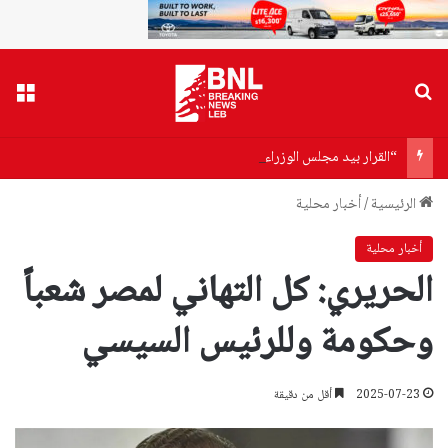
بحث عن
القا
“القرار بيد مجلس الوزراء”… وهاب يفتح ملف الاسترداد إلى سوريا
الرئيسية
/
أخبار محلية
أخبار محلية
الحريري: كل التهاني لمصر شعباً
وحكومة وللرئيس السيسي
2025-07-23
أقل من دقيقة