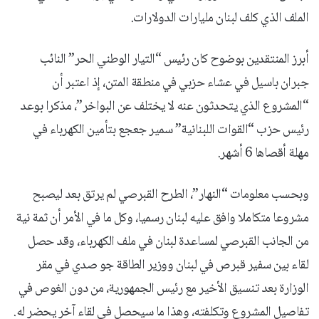
الملف الذي كلف لبنان مليارات الدولارات.
أبرز المنتقدين بوضوح كان رئيس “التيار الوطني الحر” النائب
جبران باسيل في عشاء حزبي في منطقة المتن، إذ اعتبر أن
“المشروع الذي يتحدثون عنه لا يختلف عن البواخر”، مذكرا بوعد
رئيس حزب “القوات اللبنانية” سمير جعجع بتأمين الكهرباء في
مهلة أقصاها 6 أشهر.
وبحسب معلومات “النهار”، الطرح القبرصي لم يرتق بعد ليصبح
مشروعا متكاملا وافق عليه لبنان رسميا، وكل ما في الأمر أن ثمة نية
من الجانب القبرصي لمساعدة لبنان في ملف الكهرباء، وقد حصل
لقاء بين سفير قبرص في لبنان ووزير الطاقة جو صدي في مقر
الوزارة بعد تنسيق الأخير مع رئيس الجمهورية، من دون الغوص في
تفاصيل المشروع وتكلفته، وهذا ما سيحصل في لقاء آخر يحضر له.