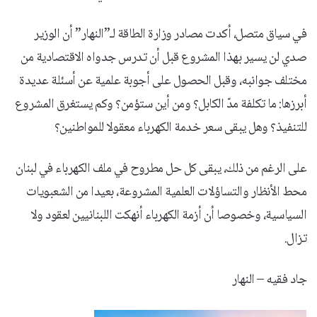
في سياق متصل، أكدت مصادر وزارة الطاقة لـ”النهار” أن الوزير
صدي لن يسير بهذا المشروع قبل أن تدرس جدواه الاقتصادية من
مختلف جوانبه، وقبل الحصول على أجوبة علمية عن أسئلة عديدة
أبرزها: ما تكلفة مدّ الكابل؟ ومن أين ستؤمن؟ وكم يستغرق المشروع
للتنفيذ؟ وهل يبقى سعر خدمة الكهرباء معقولا للمواطنين؟
على الرغم من ذلك، يبقى كل حل مطروح في ملف الكهرباء في لبنان
محط الأنظار والتساؤلات العلمية المشروعة، بعيدا من الشعبويات
السياسية، وخصوصا أن أزمة الكهرباء أنهكت اللبنانيين لعقود ولا
تزال.
جاد فقيه – النهار