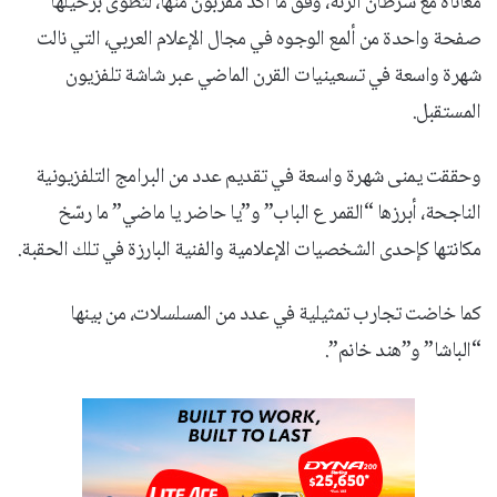
معاناة مع سرطان الرئة، وفق ما أكد مقربون منها، لتُطوى برحيلها
صفحة واحدة من ألمع الوجوه في مجال الإعلام العربي، التي نالت
شهرة واسعة في تسعينيات القرن الماضي عبر شاشة تلفزيون
المستقبل.
وحققت يمنى شهرة واسعة في تقديم عدد من البرامج التلفزيونية
الناجحة، أبرزها “القمر ع الباب” و”يا حاضر يا ماضي” ما رسّخ
مكانتها كإحدى الشخصيات الإعلامية والفنية البارزة في تلك الحقبة.
كما خاضت تجارب تمثيلية في عدد من المسلسلات، من بينها
“الباشا” و”هند خانم”.