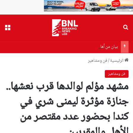
بحث عن
القا
بيان من أهالي ضحايا مرفأ بيروت إلى وزير الصحة…هذا ما جاء فيه!
الرئيسية
/
فن ومشاهير
فن ومشاهير
مشهد مؤلم لوالدها قرب نعشها..
جنازة مؤثرة ليمنى شري في
كندا بحضور عدد مقتصر من
الأهل والمقربين