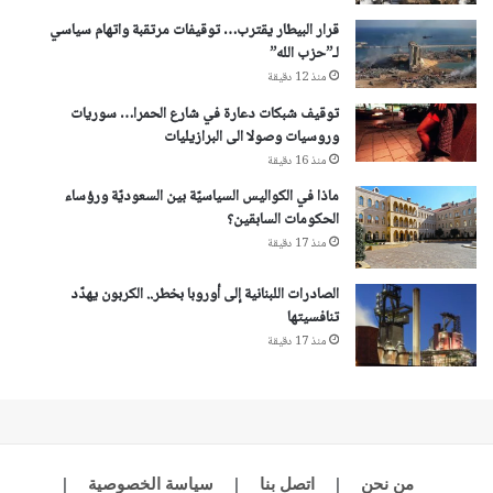
قرار البيطار يقترب… توقيفات مرتقبة واتهام سياسي
لـ”حزب الله”
منذ 12 دقيقة
توقيف شبكات دعارة في شارع الحمرا… سوريات
وروسيات وصولا الى البرازيليات
منذ 16 دقيقة
ماذا في الكواليس السياسيّة بين السعوديّة ورؤساء
الحكومات السابقين؟
منذ 17 دقيقة
الصادرات اللبنانية إلى أوروبا بخطر.. الكربون يهدّد
تنافسيتها
منذ 17 دقيقة
من نحن
|
اتصل بنا
|
سياسة الخصوصية
|