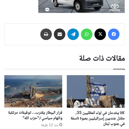
فيسبوك
‫X
واتساب
تيلقرام
مشاركة عبر البريد
طباعة
مقالات ذات صلة
قرار البيطار يقترب… توقيفات مرتقبة
كانا يخدمان في لواء المظليين 55..
واتهام سياسي لـ”حزب الله”
مقتل جنديين إسرائيليين بعبوة ناسفة
في جنوب لبنان
منذ 12 دقيقة