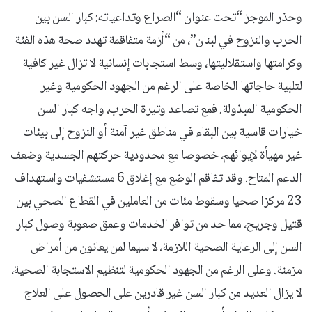
وحذر الموجز “تحت عنوان “الصراع وتداعياته: كبار السن بين
الحرب والنزوح في لبنان”، من “أزمة متفاقمة تهدد صحة هذه الفئة
وكرامتها واستقلاليتها، وسط استجابات إنسانية لا تزال غير كافية
لتلبية حاجاتها الخاصة على الرغم من الجهود الحكومية وغير
الحكومية المبذولة. فمع تصاعد وتيرة الحرب، واجه كبار السن
خيارات قاسية بين البقاء في مناطق غير آمنة أو النزوح إلى بيئات
غير مهيأة لإيوائهم، خصوصا مع محدودية حركتهم الجسدية وضعف
الدعم المتاح. وقد تفاقم الوضع مع إغلاق 6 مستشفيات واستهداف
23 مركزا صحيا وسقوط مئات من العاملين في القطاع الصحي بين
قتيل وجريح، مما حد من توافر الخدمات وعمق صعوبة وصول كبار
السن إلى الرعاية الصحية اللازمة، لا سيما لمن يعانون من أمراض
مزمنة. وعلى الرغم من الجهود الحكومية لتنظيم الاستجابة الصحية،
لا يزال العديد من كبار السن غير قادرين على الحصول على العلاج