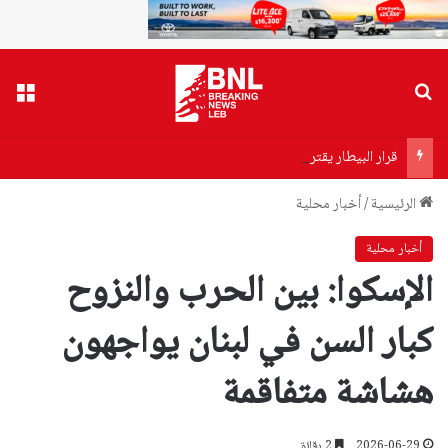
بحث عن
القا
قرار البيطار يقترب… توقيفات مرتقبة واتهام سياسي لـ”حزب الله”
الرئيسية
/
أخبار محلية
أخبار محلية
الإسكوا: بين الحرب والنزوح
كبار السن في لبنان يواجهون
هشاشة متفاقمة
2026-06-29
2 دقائق