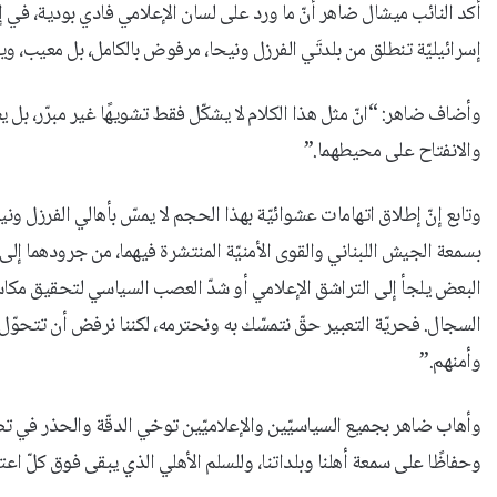
أكد النائب ميشال ضاهر أنّ ما ورد على لسان الإعلامي فادي بودية، في 
إسرائيليّة تنطلق من بلدتَي الفرزل ونيحا، مرفوض بالكامل، بل معيب، ويفت
وأضاف ضاهر: “انّ مثل هذا الكلام لا يشكّل فقط تشويهًا غير مبرّر، بل 
والانفتاح على محيطهما.”
وتابع إنّ إطلاق اتهامات عشوائيّة بهذا الحجم لا يمسّ بأهالي الفرزل ون
بسمعة الجيش اللبناني والقوى الأمنيّة المنتشرة فيهما، من جرودهما إلى
البعض يلجأ إلى التراشق الإعلامي أو شدّ العصب السياسي لتحقيق مكاسب آ
السجال. فحريّة التعبير حقّ نتمسّك به ونحترمه، لكننا نرفض أن تتحوّل
وأمنهم.”
وأهاب ضاهر بجميع السياسيّين والإعلاميّين توخي الدقّة والحذر في تصريح
وحفاظًا على سمعة أهلنا وبلداتنا، وللسلم الأهلي الذي يبقى فوق كلّ اعتب