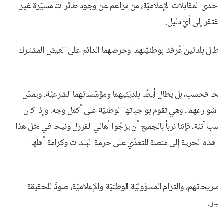
إحدى المقابلات الإعلاميّة، من مزاعم عن وجود طائرات مسيّرة غير
قر إلى أيّ دليل.
يطال بلدتين عُرفتا بوطنيّتهما وحرصهما الدائم على العيش المشترك
يحا فحسب، بل يطال أيضًا بلديّتيهما ومؤسّساتهما الشرعيّة، ويمسّ
 شوارعهما، وهي تقوم بواجباتها الوطنيّة على أكمل وجه. وإذا كان
نيّة، فإننا نربأ بالجميع أن يزجّوا أهالي الفرزل ونيحا في مثل هذا
 هذه الحرية إلى منصة للتعدّي على حرمة البلدات وكرامة أهلها
اتهم، والتزام المسؤوليّة الوطنيّة والإعلاميّة، صونًا للحقيقة
ار.