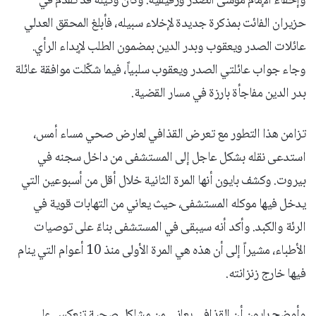
وإخفاء الإمام موسى الصدر ورفيقيه. وكان وكيله قد تقدم في
حزيران الفائت بمذكرة جديدة لإخلاء سبيله، فأبلغ المحقق العدلي
عائلات الصدر ويعقوب وبدر الدين بمضمون الطلب لإبداء الرأي.
وجاء جواب عائلتي الصدر ويعقوب سلبياً، فيما شكّلت موافقة عائلة
بدر الدين مفاجأة بارزة في مسار القضية.
تزامن هذا التطور مع تعرض القذافي لعارض صحي مساء أمس،
استدعى نقله بشكل عاجل إلى المستشفى من داخل سجنه في
بيروت. وكشف بايون أنها المرة الثانية خلال أقل من أسبوعين التي
يدخل فيها موكله المستشفى، حيث يعاني من التهابات قوية في
الرئة والكبد. وأكد أنه سيبقى في المستشفى بناءً على توصيات
الأطباء، مشيراً إلى أن هذه هي المرة الأولى منذ 10 أعوام التي ينام
فيها خارج زنزانته.
وأوضح بايون أن القذافي يعاني من مشاكل صحية تنعكس على