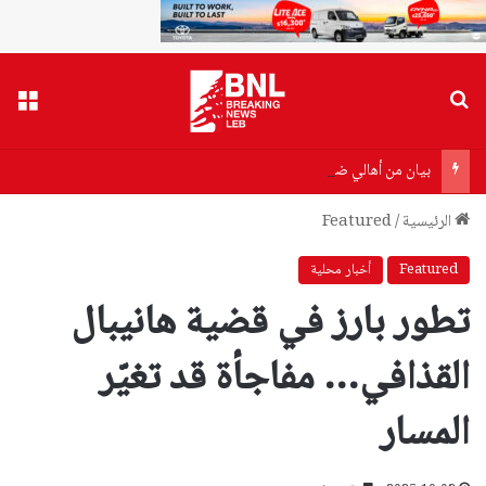
بحث عن
القا
بيان من أهالي ضحايا مرفأ بيروت إلى وزير الصحة…هذا ما جاء فيه!
الرئيسية
/
Featured
Featured
أخبار محلية
تطور بارز في قضية هانيبال
القذافي… مفاجأة قد تغيّر
المسار