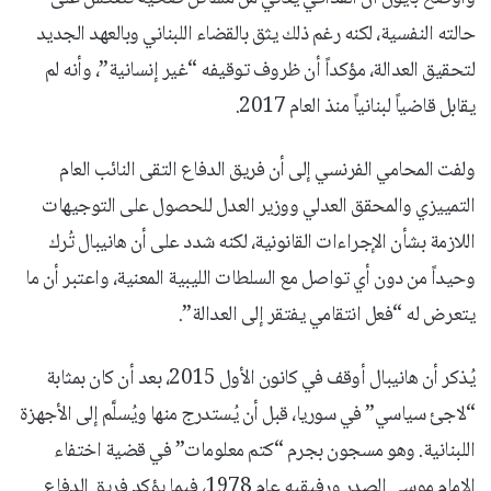
حالته النفسية، لكنه رغم ذلك يثق بالقضاء اللبناني وبالعهد الجديد
لتحقيق العدالة، مؤكداً أن ظروف توقيفه “غير إنسانية”، وأنه لم
يقابل قاضياً لبنانياً منذ العام 2017.
ولفت المحامي الفرنسي إلى أن فريق الدفاع التقى النائب العام
التمييزي والمحقق العدلي ووزير العدل للحصول على التوجيهات
اللازمة بشأن الإجراءات القانونية، لكنه شدد على أن هانيبال تُرك
وحيداً من دون أي تواصل مع السلطات الليبية المعنية، واعتبر أن ما
يتعرض له “فعل انتقامي يفتقر إلى العدالة”.
يُذكر أن هانيبال أوقف في كانون الأول 2015، بعد أن كان بمثابة
“لاجئ سياسي” في سوريا، قبل أن يُستدرج منها ويُسلَّم إلى الأجهزة
اللبنانية. وهو مسجون بجرم “كتم معلومات” في قضية اختفاء
الإمام موسى الصدر ورفيقيه عام 1978، فيما يؤكد فريق الدفاع