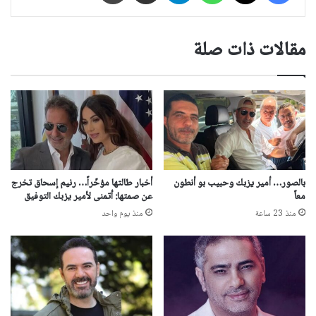
مقالات ذات صلة
بالصور… أمير يزبك وحبيب بو أنطون
أخبار طالتها مؤخّراً… رنيم إسحاق تخرج
معاً
عن صمتها: أتمنى لأمير يزبك التوفيق
منذ 23 ساعة
منذ يوم واحد