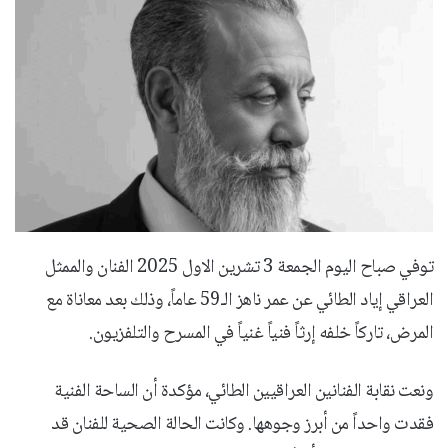
توفي صباح اليوم الجمعة 3 تشرين الاول 2025 الفنان والممثل
العراقي إياد الطائي عن عمر ناهز الـ59 عاماً، وذلك بعد معاناة مع
المرض، تاركاً خلفه إرثاً فنياً غنياً في المسرح والتلفزيون.
ونعت نقابة الفنانين العراقيين الطائي، مؤكدة أن الساحة الفنية
فقدت واحداً من أبرز وجوهها. وكانت الحالة الصحية للفنان قد