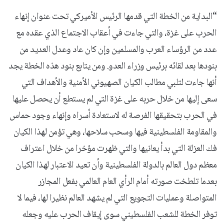
“البداية من الخطة التي قدمها الرئيس الأميركي تحت عنوان إنهاء
الحرب على غزة، والتي جاءت في أعقاب الاجتماع الذي عقده مع
عدد من الرؤساء العرب والمسلمين وإن كان عاد وعدل العديد من
بنودها بعد لقائه برئيس وزراء العدو. ومن يتابع بنود هذه الخطة يجد
أنها جاءت لتلبي مطالب الكيان الصهيوني الأمنية والأهداف التي
سعى إليها من خلال حربه على غزة التي لم يستطع أن يحصل عليها
في الحرب بتحقيقها الفرصة له لاستعادة أسراه وإنهاء وجود حماس
والمقاومة الفلسطينية فيها وسحب سلاحها، وهي تؤمن لهذا الكيان
فك العزلة التي بدأ يعانيها والتي ظهرت مؤخرا من خلال اعتراف
معظم دول العالم بالدولة الفلسطينية وأن تعيد الاعتبار لهذا الكيان
بعدما تلطخت صورته أمام الرأي العام العالمي بفعل المجازر
المتواصلة وعمليات التجويع التي لم يشهد العالم نظيرا لها، فيما لا
توفر الخطة للشعب الفلسطيني سوى إيقاف الحرب عليه وجعله