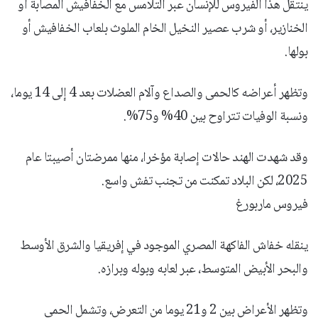
ينتقل هذا الفيروس للإنسان عبر التلامس مع الخفافيش المصابة أو
الخنازير، أو شرب عصير النخيل الخام الملوث بلعاب الخفافيش أو
بولها.
وتظهر أعراضه كالحمى والصداع وآلام العضلات بعد 4 إلى 14 يوما،
ونسبة الوفيات تتراوح بين 40% و75%.
وقد شهدت الهند حالات إصابة مؤخرا، منها ممرضتان أصيبتا عام
2025، لكن البلاد تمكنت من تجنب تفش واسع.
فيروس ماربورغ
ينقله خفاش الفاكهة المصري الموجود في إفريقيا والشرق الأوسط
والبحر الأبيض المتوسط، عبر لعابه وبوله وبرازه.
وتظهر الأعراض بين 2 و21 يوما من التعرض، وتشمل الحمى