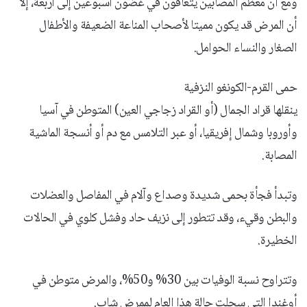
ومع أن معظم المصابين يتعافون في غضون أسبوعين إلى أربعة، إلا
أن المرض قد يكون مميتا لأصحاب المناعة الضعيفة والأطفال
الصغار والنساء الحوامل.
حمى القرم-الكونغو النزفية
ينقلها قراد الجمال (أو القراد زجاجي العين) المتوطن في آسيا
وأوروبا وشمال إفريقيا، أو عبر التلامس مع دم أو أنسجة الماشية
المصابة.
وتبدأ فجأة بحمى شديدة وصداع وآلام في المفاصل والعضلات
والبطن وقيء، وقد تتطور إلى نزيف حاد وفشل كلوي في الحالات
الخطيرة.
وتتراوح نسبة الوفيات بين 30% و50%، والمرض متوطن في
أوغندا التي سجلت حالة هذا العام لممرض شاب.