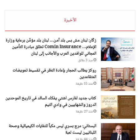
الأخيرة
زكّار: لبنان مش بس بلد آمن… لبنان بلد مؤمَّن برعاية وزارة
الإعلام… Comin Insurance تطلق مبادرة التأمين
المجاني للوافدين العرب والأجانب إلى لبنان
منذ 3 دقائق
روكز يطالب الحجار بإعادة النظر في تقسيط تعويضات
المتقاعدين
منذ 15 دقيقة
كتاب جديد لفارس اشتي يفكك السائد في تاريخ الموحدين
الدروز والشهابيين في وادي التيم
منذ 27 دقيقة
البستاني: مرج بسري ليس مكباً للنفايات الكيميائية وصحة
اللبنانيين ليست لعبة
منذ 44 دقيقة