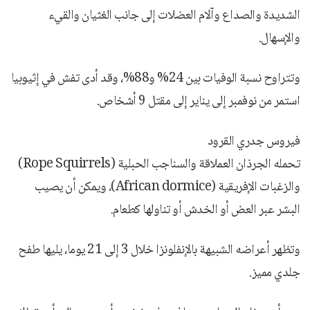
الشديدة والصداع وآلام العضلات إلى جانب الغثيان والقيء
والإسهال.
وتتراوح نسبة الوفيات بين 24% و88%، وقد أدى تفش في إثيوبيا
استمر من نوفمبر إلى يناير إلى مقتل 9 أشخاص.
فيروس جدري القرود
تحمله الجرذان العملاقة والسناجب الحبلية (Rope Squirrels)
والزغبات الإفريقية (African dormice)، ويمكن أن يصيب
البشر عبر العض أو الخدش أو تناولها كطعام.
وتظهر أعراضه الشبيهة بالإنفلونزا خلال 3 إلى 21 يوما، يليها طفح
جلدي مميز.