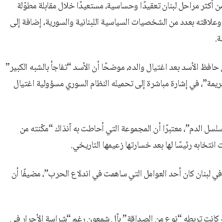
أكثر مراحل لبنان تعقيدًا وحساسية، مستعيدًا خلال مقابلة مطوّلة
لاقته بعدد من الشخصيات السياسية اللبنانية والسورية، إضافة إلى
ة.
فظ الأسد بعد اغتيال والده، موضحًا أن الأسد “تفاجأ بالشبه الكبير”
لجريمة”، في إشارة مباشرة إلى تحميله النظام السوري مسؤولية اغتيال
سل الدم”، معتبرًا أن المجموعة التي أحاطت به آنذاك “مكّنته من
 انتخابه رئيسًا لها بعد خسارتها زعيمها التاريخي.
في لبنان كان أحد العوامل التي ساهمت في اندلاع الحرب”، مضيفًا أن
 كانت تربطه “نوع من الصداقة” بآل شمعون رغم “شراسة الأحرار في