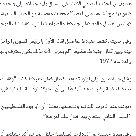
عاد رئيس الحزب التقدمي الاشتراكي السابق وليد جنبلاط إلى واحدة من 
ضمن برنامج “شاهد على العصر” محطات مفصلية من الحرب اللبنانية، وع
كواليس اغتيال والده كمال جنبلاط والصراعات التي رافقت تلك المرحل
وفي حديثه، كشف جنبلاط تفاصيل لقائه الأول بالرئيس السوري الراحل حا
بينه وبين كمال جنبلاط، مضيفًا: “لم يُعزّني، لأنه بذلك يكون يعترف با
والده عام 1977.
وقال جنبلاط إن أولى أولوياته بعد اغتيال كمال جنبلاط كانت “وقف مسل
قيادة السفينة رغم الصعاب”، لافتًا إلى أن الحركة الوطنية اللبنانية قررت
وتوقف عند الحرب اللبنانية وتشعباتها، معتبرًا أن “وجود الفلسطينيين 
“اليسار اللبناني استعان بهم خلال تلك المرحلة”.
وفي سياق حديثه عن العلاقات السياسية خلال الحرب، أكد جنبلاط أنه