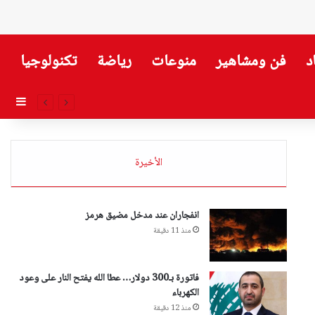
د
فن ومشاهير
منوعات
رياضة
تكنولوجيا
إضاف
الأخيرة
انفجاران عند مدخل مضيق هرمز
منذ 11 دقيقة
فاتورة بـ300 دولار… عطا الله يفتح النار على وعود
الكهرباء
منذ 12 دقيقة