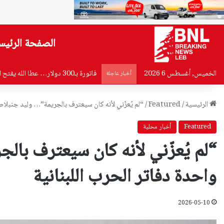
الصفحة الرئيس
الخميس, أغسطس 6 2026
فاتورة بـ300 دولار… عطا الله يفتح النار على وعود الكهرباء
أخبار عاجلة
الرئيسية
/
Featured
/
“لم يُعزّني لأنه كان سيعترف بالجريمة”… وليد جنبلاط 
Featured
أخبار محلية
“لم يُعزّني لأنه كان سيعترف بال
واحدة دفاتر الحرب اللبنانية
2026-05-10