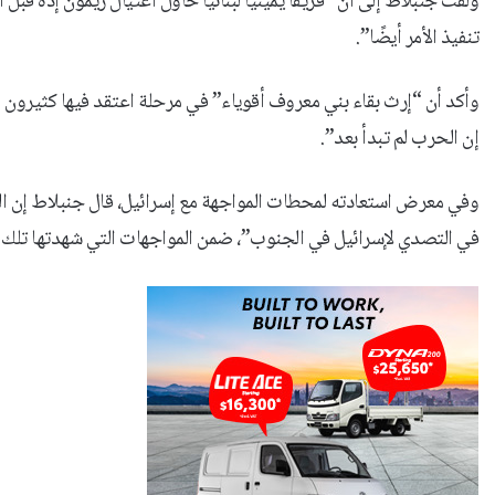
ولفت جنبلاط إلى أن “فريقًا يمينيًا لبنانيًا حاول اغتيال ريمون إده ق
تنفيذ الأمر أيضًا”.
وأكد أن “إرث بقاء بني معروف أقوياء” في مرحلة اعتقد فيها كثيرون أن ا
إن الحرب لم تبدأ بعد”.
وفي معرض استعادته لمحطات المواجهة مع إسرائيل، قال جنبلاط إن ال
في التصدي لإسرائيل في الجنوب”، ضمن المواجهات التي شهدتها تلك ا