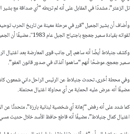
تل الزعتر”، مشددًا في المقابل على أنه لم تربطه “أي صداقة مع بشير ا
وأضاف أن بشير الجميل “قرر في مرحلة معينة من تاريخ الحرب توحيد ما
لقواته بقيادة سمير جعجع باجتياح الجبل عام 1983″، مضيفًا أن الجميل “ظن أن ذلك سيحمي المسيحيين”.
وكشف جنبلاط أيضًا أنه ساهم، إلى جانب قوى المعارضة بعد اغتيال ال
سمير جعجع، موضحًا أنهم “ساهموا آنذاك في صدور قانون العفو”.
وفي محطة أخرى، تحدث جنبلاط عن الرئيس الراحل داني شمعون، كاشفًا أن
مضيفًا أنه عرض عليه الحماية من أي محاولة اغتيال محتملة.
كما شدد على أنه رفض “إهانة أي شخصية لبنانية بارزة”، متحدثًا عن الر
اغتيال كمال جنبلاط”، مضيفًا أنه قاطع حافظ الأسد خلال حديث مسيء 