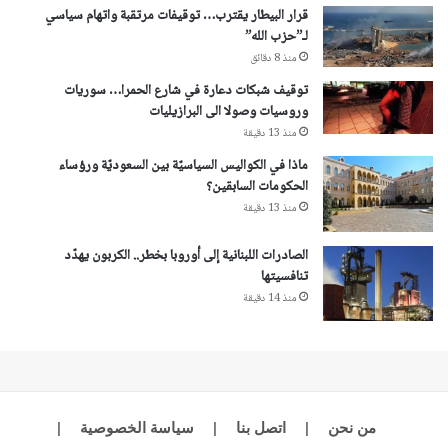
قرار البيطار يقترب… توقيفات مرتقبة واتهام سياسي
لـ”حزب الله”
منذ 8 دقائق
توقيف شبكات دعارة في شارع الحمرا… سوريات
وروسيات وصولا الى البرازيليات
منذ 13 دقيقة
ماذا في الكواليس السياسيّة بين السعوديّة ورؤساء
الحكومات السابقين؟
منذ 13 دقيقة
الصادرات اللبنانية إلى أوروبا بخطر.. الكربون يهدّد
تنافسيتها
منذ 14 دقيقة
من نحن
|
اتصل بنا
|
سياسة الخصوصية
|