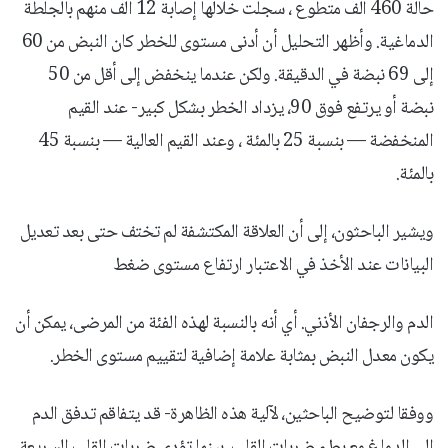
حالة 460 ألف متطوع ، سجلت خلالها إصابة 12 ألف منهم بالجلطة
الدماغية. وأظهر التحليل أن أدنى مستوى للخطر كان النبض من 60
إلى 69 نبضة في الدقيقة. ولكن عندما ينخفض إلى أقل من 50
نبضة أو يرتفع فوق 90، يزداد الخطر بشكل كبير- عند القيم
المنخفضة — بنسبة 25 بالمئة ، وعند القيم العالية — بنسبة 45
بالمئة.
ويشير الباحثون، إلى أن العلاقة المكتشفة لم تختف حتى بعد تعديل
البيانات عند الأخذ في الاعتبار ارتفاع مستوى ضغط
الدم والرجفان الأذني. أي أنه بالنسبة لهذه الفئة من المرضى، يمكن أن
يكون معدل النبض بمثابة علامة إضافية لتقييم مستوى الخطر.
ووفقا لتوضيح الباحثين، لآلية هذه الظاهرة- قد يتفاقم تدفق الدم
إلى الدماغ مع بطء ضربات القلب، بينما تؤدي ضربات القلب السريعة