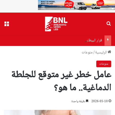
بحث عن
القا
قرار البيطار يقترب… توقيفات مرتقبة واتهام سياسي لـ”حزب الله”
الرئيسية
/
منوعات
منوعات
عامل خطر غير متوقع للجلطة
الدماغية.. ما هو؟
2026-05-10
دقيقة واحدة